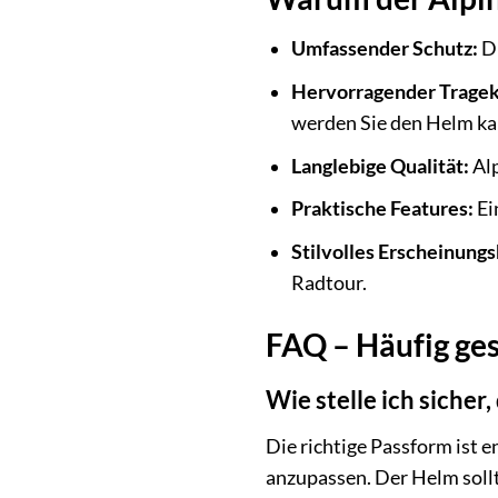
Umfassender Schutz:
Di
Hervorragender Tragek
werden Sie den Helm k
Langlebige Qualität:
Alp
Praktische Features:
Ei
Stilvolles Erscheinungs
Radtour.
FAQ – Häufig ges
Wie stelle ich sicher,
Die richtige Passform ist 
anzupassen. Der Helm sollte