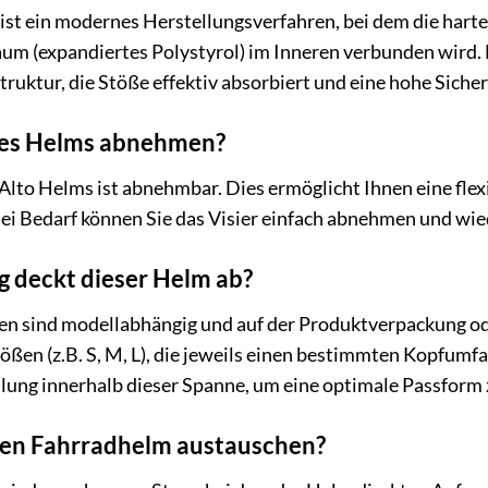
ist ein modernes Herstellungsverfahren, bei dem die har
 (expandiertes Polystyrol) im Inneren verbunden wird. Di
uktur, die Stöße effektiv absorbiert und eine hohe Sicher
 des Helms abnehmen?
D-Alto Helms ist abnehmbar. Dies ermöglicht Ihnen eine fle
i Bedarf können Sie das Visier einfach abnehmen und wie
 deckt dieser Helm ab?
 sind modellabhängig und auf der Produktverpackung oder
ßen (z.B. S, M, L), die jeweils einen bestimmten Kopfum
llung innerhalb dieser Spanne, um eine optimale Passform 
nen Fahrradhelm austauschen?