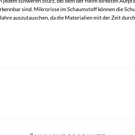
h jedem schweren Sturz, bei dem der Helm direkten Aufpral
rkennbar sind. Mikrorisse im Schaumstoff können die Schu
0 Jahre auszutauschen, da die Materialien mit der Zeit durc