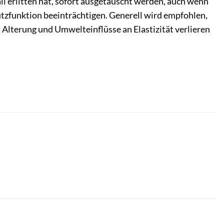
l erlitten hat, sofort ausgetauscht werden, auch wenn
tzfunktion beeinträchtigen. Generell wird empfohlen,
h Alterung und Umwelteinflüsse an Elastizität verlieren