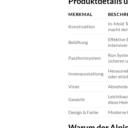
Produktdetails u
MERKMAL
BESCHR
In-Mold T
Konstruktion
macht den 
Effektive 
Belüftung
intensive
Run System
Passformsystem
sicheren u
Herausneh
Innenausstattung
oder drüc
Visier
Abnehmbare
Leichtbau
Gewicht
diese Hel
Design & Farbe
Moderne Fa
Warum der Alpina