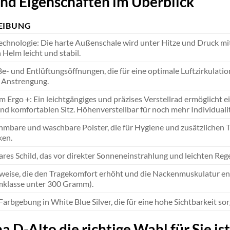
nd Eigenschaften im Überblick
EIBUNG
echnologie: Die harte Außenschale wird unter Hitze und Druck 
Helm leicht und stabil.
Be- und Entlüftungsöffnungen, die für eine optimale Luftzirkulat
r Anstrengung.
 Ergo +: Ein leichtgängiges und präzises Verstellrad ermöglicht 
nd komfortablen Sitz. Höhenverstellbar für noch mehr Individualit
mbare und waschbare Polster, die für Hygiene und zusätzlichen T
ken.
s Schild, das vor direkter Sonneneinstrahlung und leichten Regen
weise, die den Tragekomfort erhöht und die Nackenmuskulatur entl
mklasse unter 300 Gramm).
rbgebung in White Blue Silver, die für eine hohe Sichtbarkeit sorg
 D-Alto die richtige Wahl für Sie ist