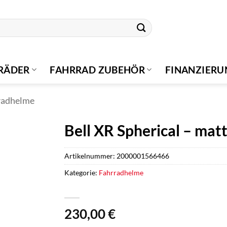
RÄDER
FAHRRAD ZUBEHÖR
FINANZIER
radhelme
Bell XR Spherical – matt
Artikelnummer:
2000001566466
Kategorie:
Fahrradhelme
230,00
€