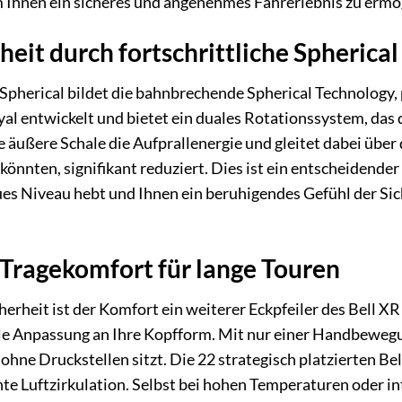
 Ihnen ein sicheres und angenehmes Fahrerlebnis zu ermö
eit durch fortschrittliche Spherica
 Spherical bildet die bahnbrechende Spherical Technology
l entwickelt und bietet ein duales Rotationssystem, das 
e äußere Schale die Aufprallenergie und gleitet dabei über 
önnten, signifikant reduziert. Dies ist ein entscheidender
ues Niveau hebt und Ihnen ein beruhigendes Gefühl der Si
Tragekomfort für lange Touren
rheit ist der Komfort ein weiterer Eckpfeiler des Bell XR 
lle Anpassung an Ihre Kopfform. Mit nur einer Handbewegu
 ohne Druckstellen sitzt. Die 22 strategisch platzierten B
nte Luftzirkulation. Selbst bei hohen Temperaturen oder i