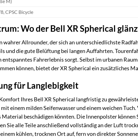
ße M)
8, CPSC Bicycle
rum: Wo der Bell XR Spherical glänz
ein wahrer Allrounder, der sich an unterschiedlichste Radf
ils und die gute Belüftung bei langen Auffahrten. Tourenf
n entspanntes Fahrerlebnis sorgt. Selbst im urbanen Ra
mmen können, bietet der XR Spherical ein zusätzliches Ma
ng für Langlebigkeit
Komfort Ihres Bell XR Spherical langfristig zu gewährleist
g mit einem milden Seifenwasser und einem weichen Tuch.
as Material beschädigen könnten. Die Innenpolster können
n Sie alle Teile anschließend vollständig an der Luft tr
inem kühlen, trocknen Ort auf, fern von direkter Sonnene