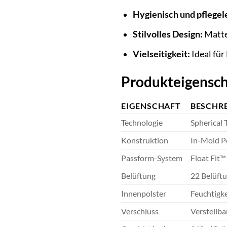
Hygienisch und pflegel
Stilvolles Design:
Matte 
Vielseitigkeit:
Ideal für
Produkteigensch
EIGENSCHAFT
BESCHR
Technologie
Spherical 
Konstruktion
In-Mold P
Passform-System
Float Fit™
Belüftung
22 Belüftu
Innenpolster
Feuchtigk
Verschluss
Verstellb