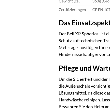
Gewicht (ca.)
360g (Grö
Zertifizierungen
CE EN 107
Das Einsatzspekt
Der Bell XR Spherical ist 
Schutz auf technischen Tra
Mehrtagesausflügen für ei
Hindernisse häufiger vorko
Pflege und Wartu
Um die Sicherheit und den 
die Außenschale vorsichti
Lösungsmittel, da diese d
Handwäsche reinigen. Lasse
Bewahren Sie den Helm an e