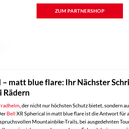
ZUM PARTNERSHOP
 – matt blue flare: Ihr Nächster Schr
i Rädern
rradhelm
, der nicht nur höchsten Schutz bietet, sondern 
Der
Bell
XR Spherical in matt blue flare ist die Antwort fü
spruchsvollen Mountainbike-Trails, bei ausgedehnten Tour