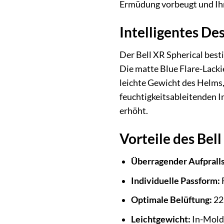
Ermüdung vorbeugt und Ihne
Intelligentes De
Der Bell XR Spherical best
Die matte Blue Flare-Lacki
leichte Gewicht des Helms,
feuchtigkeitsableitenden I
erhöht.
Vorteile des Bell
Überragender Aufprall
Individuelle Passform:
F
Optimale Belüftung:
22 
Leichtgewicht:
In-Mold 