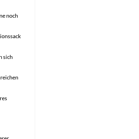
ine noch
sionssack
n sich
 reichen
res
erer