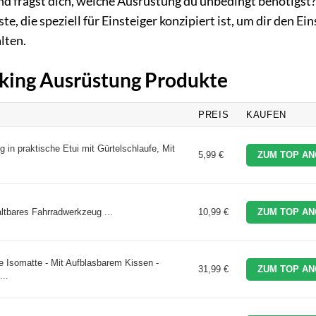
d fragst dich, welche Ausrüstung du unbedingt benötigst?
te, die speziell für Einsteiger konzipiert ist, um dir den Ein
lten.
cking Ausrüstung Produkte
PREIS
KAUFEN
 in praktische Etui mit Gürtelschlaufe, Mit
5,99 €
ZUM TOP AN
ltbares Fahrradwerkzeug ...
10,99 €
ZUM TOP AN
 Isomatte - Mit Aufblasbarem Kissen -
31,99 €
ZUM TOP AN
..