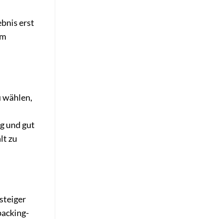
ebnis erst
em
u wählen,
g und gut
lt zu
steiger
packing-