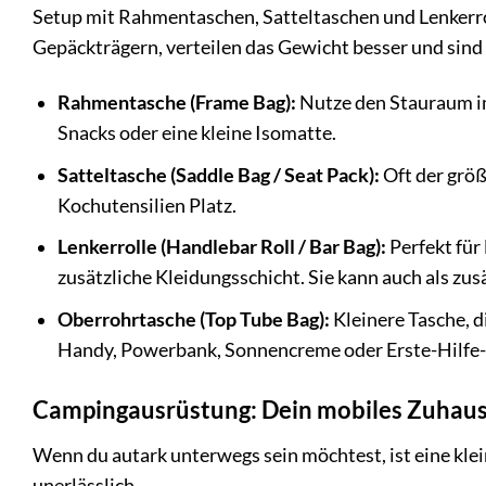
Setup mit Rahmentaschen, Satteltaschen und Lenkerr
Gepäckträgern, verteilen das Gewicht besser und sin
Rahmentasche (Frame Bag):
Nutze den Stauraum im
Snacks oder eine kleine Isomatte.
Satteltasche (Saddle Bag / Seat Pack):
Oft der größ
Kochutensilien Platz.
Lenkerrolle (Handlebar Roll / Bar Bag):
Perfekt für
zusätzliche Kleidungsschicht. Sie kann auch als zu
Oberrohrtasche (Top Tube Bag):
Kleinere Tasche, d
Handy, Powerbank, Sonnencreme oder Erste-Hilfe-Se
Campingausrüstung: Dein mobiles Zuhau
Wenn du autark unterwegs sein möchtest, ist eine kle
unerlässlich.