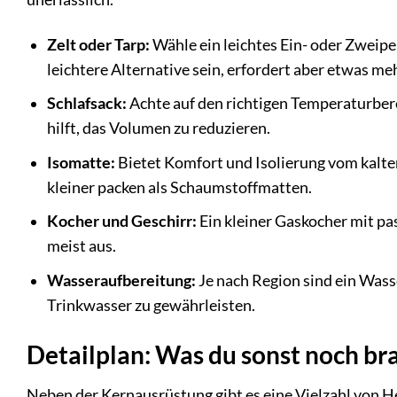
Zelt oder Tarp:
Wähle ein leichtes Ein- oder Zweipe
leichtere Alternative sein, erfordert aber etwas m
Schlafsack:
Achte auf den richtigen Temperaturber
hilft, das Volumen zu reduzieren.
Isomatte:
Bietet Komfort und Isolierung vom kalte
kleiner packen als Schaumstoffmatten.
Kocher und Geschirr:
Ein kleiner Gaskocher mit pa
meist aus.
Wasseraufbereitung:
Je nach Region sind ein Wass
Trinkwasser zu gewährleisten.
Detailplan: Was du sonst noch br
Neben der Kernausrüstung gibt es eine Vielzahl von H