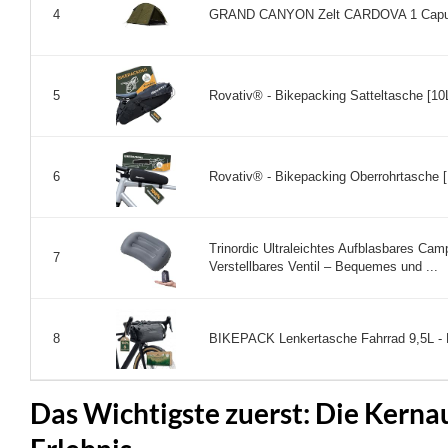
GRAND CANYON Zelt CARDOVA 1 Capulet
4
Rovativ® - Bikepacking Satteltasche [10L
5
Rovativ® - Bikepacking Oberrohrtasche [
6
Trinordic Ultraleichtes Aufblasbares Ca
7
Verstellbares Ventil – Bequemes und ...
BIKEPACK Lenkertasche Fahrrad 9,5L - 
8
Das Wichtigste zuerst: Die Kernau