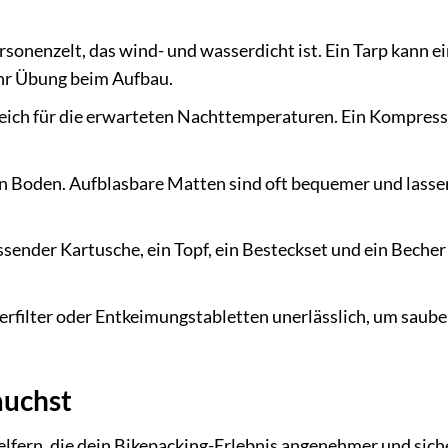
rsonenzelt, das wind- und wasserdicht ist. Ein Tarp kann e
ehr Übung beim Aufbau.
eich für die erwarteten Nachttemperaturen. Ein Kompres
n Boden. Aufblasbare Matten sind oft bequemer und lasse
ssender Kartusche, ein Topf, ein Besteckset und ein Becher
erfilter oder Entkeimungstabletten unerlässlich, um saube
auchst
elfern, die dein Bikepacking-Erlebnis angenehmer und sich