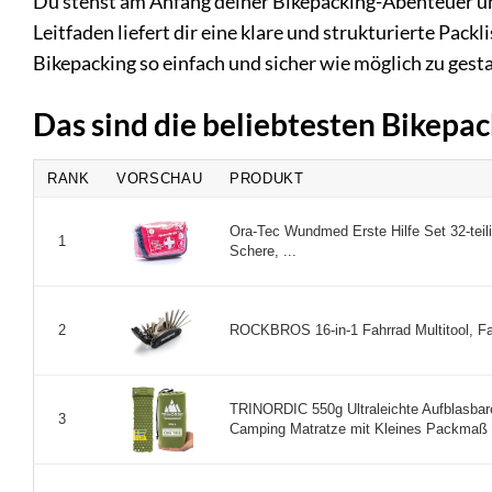
Du stehst am Anfang deiner Bikepacking-Abenteuer un
Leitfaden liefert dir eine klare und strukturierte Packlis
Bikepacking so einfach und sicher wie möglich zu gesta
Das sind die beliebtesten Bikepa
RANK
VORSCHAU
PRODUKT
Ora-Tec Wundmed Erste Hilfe Set 32-teilig
1
Schere, ...
ROCKBROS 16-in-1 Fahrrad Multitool, Fa
2
TRINORDIC 550g Ultraleichte Aufblasbare
3
Camping Matratze mit Kleines Packmaß .