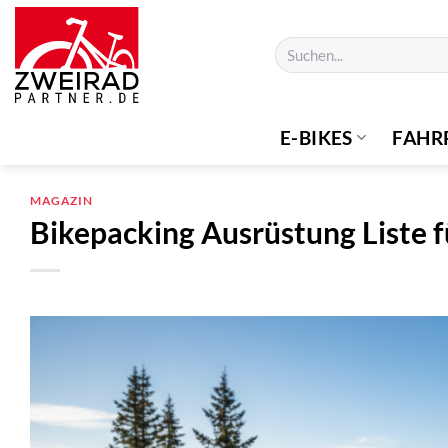
Zum
Inhalt
Suchen
springen
nach:
E-BIKES
FAHR
MAGAZIN
Bikepacking Ausrüstung Liste f