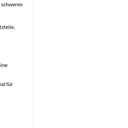
n schweren
zteile,
eine
al für