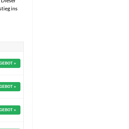
 Dieser
stieg ins
GEBOT »
GEBOT »
GEBOT »