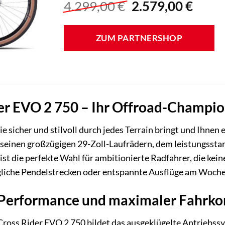
Ursprünglicher
Aktue
4.299,00
€
2.579,00
€
Preis
Preis
war:
ist:
ZUM PARTNERSHOP
4.299,00 €
2.579
er EVO 2 750 – Ihr Offroad-Champio
Sie sicher und stilvoll durch jedes Terrain bringt und Ihnen
 seinen großzügigen 29-Zoll-Laufrädern, dem leistungss
ist die perfekte Wahl für ambitionierte Radfahrer, die ke
ägliche Pendelstrecken oder entspannte Ausflüge am Woch
 Performance und maximaler Fahrko
ross Rider EVO 2 750 bildet das ausgeklügelte Antriebssy