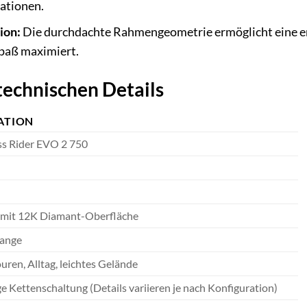
uationen.
ion:
Die durchdachte Rahmengeometrie ermöglicht eine en
paß maximiert.
 technischen Details
ATION
s Rider EVO 2 750
mit 12K Diamant-Oberfläche
range
ouren, Alltag, leichtes Gelände
 Kettenschaltung (Details variieren je nach Konfiguration)