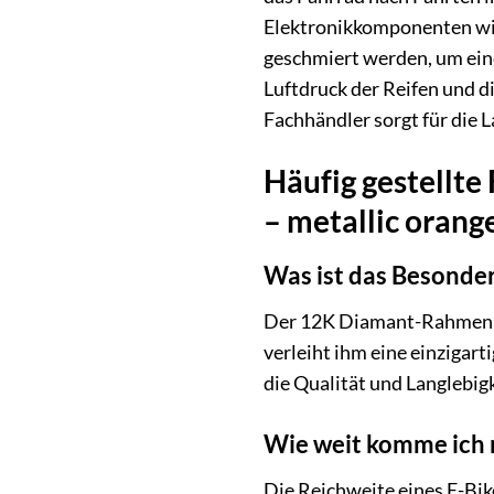
Elektronikkomponenten wie
geschmiert werden, um ein
Luftdruck der Reifen und 
Fachhändler sorgt für die L
Häufig gestellt
– metallic orang
Was ist das Besond
Der 12K Diamant-Rahmen ze
verleiht ihm eine einzigart
die Qualität und Langlebig
Wie weit komme ich 
Die Reichweite eines E-Bik