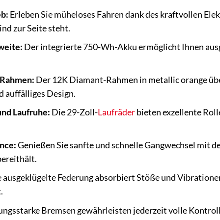
eb:
Erleben Sie müheloses Fahren dank des kraftvollen Ele
d zur Seite steht.
weite:
Der integrierte 750-Wh-Akku ermöglicht Ihnen ausg
r Rahmen:
Der 12K Diamant-Rahmen in metallic orange überz
 auffälliges Design.
und Laufruhe:
Die 29-Zoll-
Laufräder
bieten exzellente Roll
nce:
Genießen Sie sanfte und schnelle Gangwechsel mit der
ereithält.
 ausgeklügelte Federung absorbiert Stöße und Vibrationen
.
ungsstarke Bremsen gewährleisten jederzeit volle Kontroll