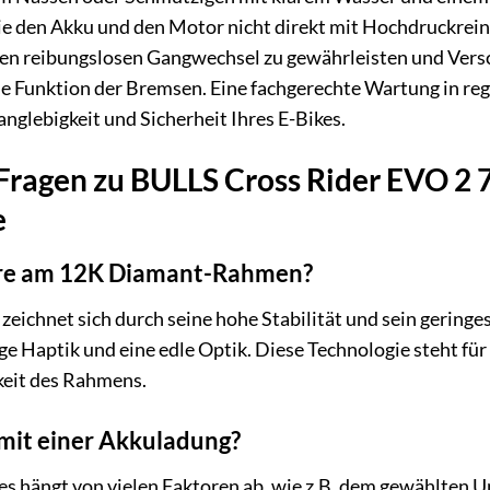
 den Akku und den Motor nicht direkt mit Hochdruckreinig
en reibungslosen Gangwechsel zu gewährleisten und Versc
die Funktion der Bremsen. Eine fachgerechte Wartung in r
anglebigkeit und Sicherheit Ihres E-Bikes.
e Fragen zu BULLS Cross Rider EVO 2
e
ere am 12K Diamant-Rahmen?
ichnet sich durch seine hohe Stabilität und sein gering
ige Haptik und eine edle Optik. Diese Technologie steht fü
keit des Rahmens.
mit einer Akkuladung?
es hängt von vielen Faktoren ab, wie z.B. dem gewählten 