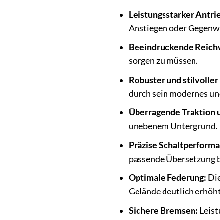
Leistungsstarker Antri
Anstiegen oder Gegenwin
Beeindruckende Reich
sorgen zu müssen.
Robuster und stilvolle
durch sein modernes und
Überragende Traktion 
unebenem Untergrund.
Präzise Schaltperforma
passende Übersetzung b
Optimale Federung:
Die
Gelände deutlich erhöht
Sichere Bremsen:
Leist