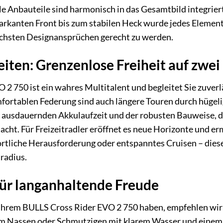
e Anbauteile sind harmonisch in das Gesamtbild integriert,
arkanten Front bis zum stabilen Heck wurde jedes Element 
chsten Designansprüchen gerecht zu werden.
iten: Grenzenlose Freiheit auf zwei
2 750 ist ein wahres Multitalent und begleitet Sie zuverl
fortablen Federung sind auch längere Touren durch hügeli
r ausdauernden Akkulaufzeit und der robusten Bauweise, di
cht. Für Freizeitradler eröffnet es neue Horizonte und ermö
rtliche Herausforderung oder entspanntes Cruisen – diese
radius.
für langanhaltende Freude
Ihrem BULLS Cross Rider EVO 2 750 haben, empfehlen wir e
im Nassen oder Schmutzigen mit klarem Wasser und eine