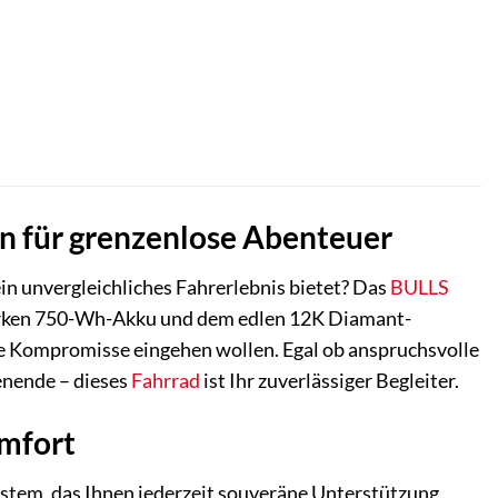
ller
,00 €.
n für grenzenlose Abenteuer
 ein unvergleichliches Fahrerlebnis bietet? Das
BULLS
tarken 750-Wh-Akku und dem edlen 12K Diamant-
ine Kompromisse eingehen wollen. Egal ob anspruchsvolle
enende – dieses
Fahrrad
ist Ihr zuverlässiger Begleiter.
mfort
stem, das Ihnen jederzeit souveräne Unterstützung