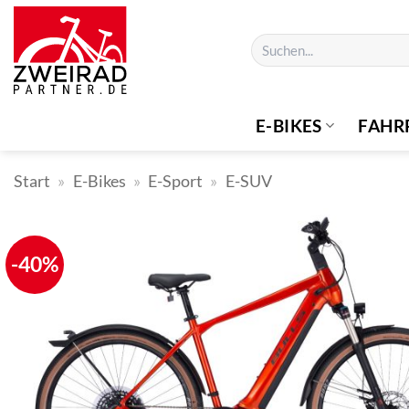
Zum
Inhalt
Suchen
springen
nach:
E-BIKES
FAHR
Start
»
E-Bikes
»
E-Sport
»
E-SUV
-40%