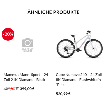
ÄHNLICHE PRODUKTE
-20%
Mammut Manni Sport – 24
Cube Numove 240 – 24 Zoll
Zoll 21K Diamant – Black
8K Diamant – Flashwhite´n
´Pink
Ursprünglicher
Aktueller
499,00
€
399,00
€
Preis
Preis
520,99
€
war:
ist:
499,00 €
399,00 €.