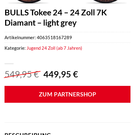
BULLS Tokee 24 – 24 Zoll 7K
Diamant – light grey
Artikelnummer:
4063518167289
Kategorie:
Jugend 24 Zoll (ab 7 Jahren)
Ursprünglicher
Aktueller
549,95
€
449,95
€
Preis
Preis
war:
ist:
ZUM PARTNERSHOP
549,95 €
449,95 €.