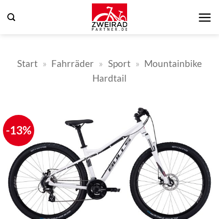
Zum
Inhalt
springen
Start
»
Fahrräder
»
Sport
»
Mountainbike
Hardtail
-13%