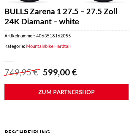
BULLS Zarena 1 27.5 – 27.5 Zoll
24K Diamant – white
Artikelnummer:
4063518162055
Kategorie:
Mountainbike Hardtail
Ursprünglicher
Aktueller
749,95
€
599,00
€
Preis
Preis
war:
ist:
ZUM PARTNERSHOP
749,95 €
599,00 €.
BESCHREIBUNG