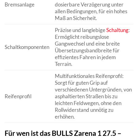
Bremsanlage
dosierbare Verzögerung unter
allen Bedingungen, für ein hohes
Maß an Sicherheit.
Präzise und langlebige
Schaltung
:
Ermöglicht reibungslose
Gangwechsel und eine breite
Schaltkomponenten
Übersetzungsbandbreite für
effizientes Fahren in jedem
Terrain.
Multifunktionales Reifenprofil:
Sorgt für guten Grip auf
verschiedenen Untergründen, von
Reifenprofil
asphaltierten Straßen bis zu
leichten Feldwegen, ohne den
Rollwiderstand unnötig zu
erhöhen.
Für wen ist das BULLS Zarena 1 27.5 –