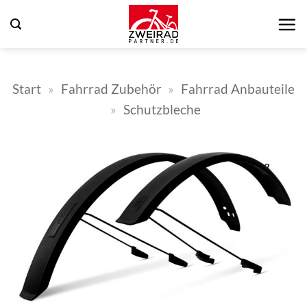
Zum
Inhalt
springen
Start
»
Fahrrad Zubehör
»
Fahrrad Anbauteile
»
Schutzbleche