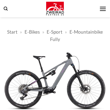
Zum
Inhalt
springen
Start
»
E-Bikes
»
E-Sport
»
E-Mountainbike
Fully