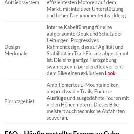
Antriebssystem
effizientesten Motoren auf dem
Markt, mit intuitiver Unterstützung
und hoher Drehmomententwicklung.
Interne Kabelführung für eine
aufgeräumte Optik und Schutz der
Leitungen. Progressives
Design-
Rahmendesign, das auf Agilität und
Merkmale
Stabilität im Trail-Einsatz abgestimmt
ist. Die einzigartige Farbgebung
swampgrey´n´purplereflex verleiht
dem Bike einen exklusiven
Look
.
Ambitioniertes E-Mountainbiken,
anspruchsvolle Trails, Enduro-
Ausflüge und ausgedehnte Touren mit
Einsatzgebiet
vielen Höhenmetern. Dieses Bike
meistert auch technische Abfahrten
souverän.
FAQ – Häufig gestellte Fragen zu Cube