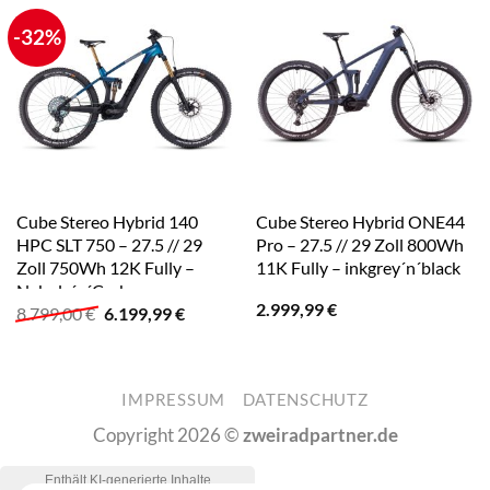
-32%
Cube Stereo Hybrid 140
Cube Stereo Hybrid ONE44
HPC SLT 750 – 27.5 // 29
Pro – 27.5 // 29 Zoll 800Wh
Zoll 750Wh 12K Fully –
11K Fully – inkgrey´n´black
Nebula´n´Carbon
2.999,99
€
Ursprünglicher
Aktueller
8.799,00
€
6.199,99
€
Preis
Preis
war:
ist:
8.799,00 €
6.199,99 €.
IMPRESSUM
DATENSCHUTZ
Copyright 2026 ©
zweiradpartner.de