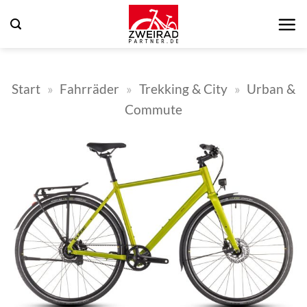
Zum
Inhalt
springen
Start
»
Fahrräder
»
Trekking & City
»
Urban &
Commute