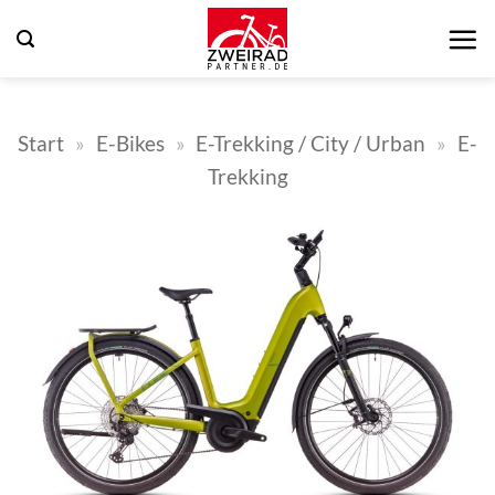
Zum
Inhalt
springen
Start
»
E-Bikes
»
E-Trekking / City / Urban
»
E-
Trekking