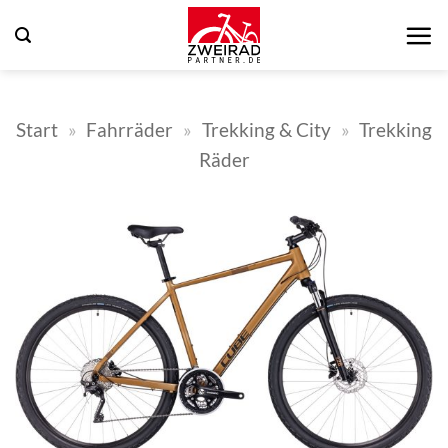
Zum
Inhalt
springen
Start
»
Fahrräder
»
Trekking & City
»
Trekking
Räder