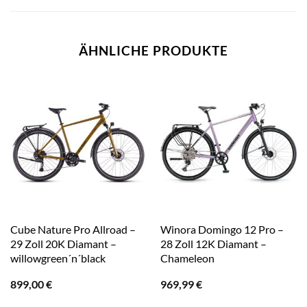
ÄHNLICHE PRODUKTE
Cube Nature Pro Allroad –
Winora Domingo 12 Pro –
29 Zoll 20K Diamant –
28 Zoll 12K Diamant –
willowgreen´n´black
Chameleon
899,00
€
969,99
€