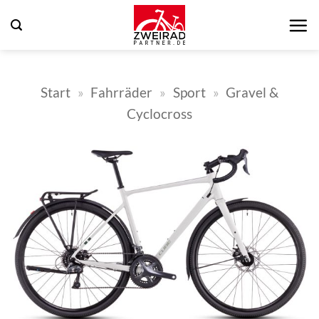
Zum
Inhalt
springen
Start
»
Fahrräder
»
Sport
»
Gravel &
Cyclocross