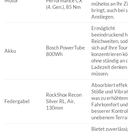
Motor
Performance CX
mühelos an Ihr Ziel
(4. Gen.), 85 Nm
bringt, auch bei ste
Anstiegen.
Ermöglicht
beeindruckend ho
Reichweiten, sodas
Bosch PowerTube
sich auf Ihre Tour
Akku
800Wh
konzentrieren kön
ohne ständig an di
Ladezeit denken z
müssen.
Absorbiert effekti
Stöße und Vibratio
RockShox Recon
was zu erhöhtem
Federgabel
Silver RL, Air,
Fahrkomfort und
130mm
besserer Kontrolle
unebenem Terrain 
Bietet zuverlässig