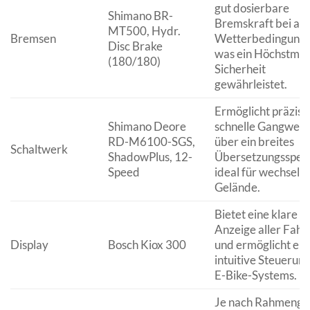
gut dosierbare
Shimano BR-
Bremskraft bei all
MT500, Hydr.
Bremsen
Wetterbedingunge
Disc Brake
was ein Höchstma
(180/180)
Sicherheit
gewährleistet.
Ermöglicht präzise
Shimano Deore
schnelle Gangwech
RD-M6100-SGS,
über ein breites
Schaltwerk
ShadowPlus, 12-
Übersetzungsspek
Speed
ideal für wechseln
Gelände.
Bietet eine klare
Anzeige aller Fah
Display
Bosch Kiox 300
und ermöglicht ein
intuitive Steuerun
E-Bike-Systems.
Je nach Rahmengr