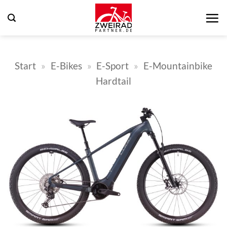
Zum
Inhalt
springen
Start
»
E-Bikes
»
E-Sport
»
E-Mountainbike
Hardtail