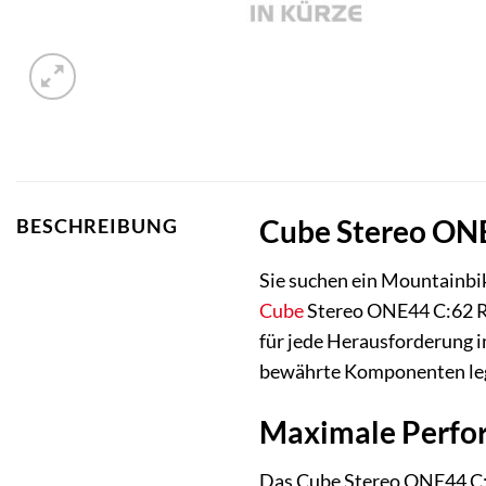
Cube Stereo ONE4
BESCHREIBUNG
Sie suchen ein Mountainbik
Cube
Stereo ONE44 C:62 Rac
für jede Herausforderung i
bewährte Komponenten le
Maximale Perfor
Das Cube Stereo ONE44 C:6