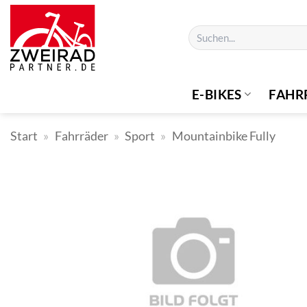
Zum
Inhalt
Suchen
springen
nach:
E-BIKES
FAHR
Start
»
Fahrräder
»
Sport
»
Mountainbike Fully