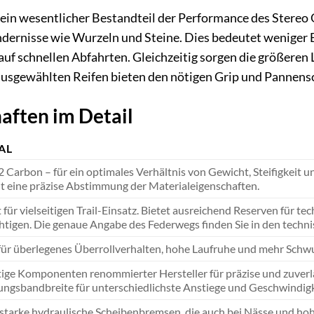
 ein wesentlicher Bestandteil der Performance des Stereo
ndernisse wie Wurzeln und Steine. Dies bedeutet weniger 
uf schnellen Abfahrten. Gleichzeitig sorgen die größeren L
 ausgewählten Reifen bieten den nötigen Grip und Pannensc
aften im Detail
AL
 Carbon – für ein optimales Verhältnis von Gewicht, Steifigkeit u
t eine präzise Abstimmung der Materialeigenschaften.
 für vielseitigen Trail-Einsatz. Bietet ausreichend Reserven für te
htigen. Die genaue Angabe des Federwegs finden Sie in den techni
 für überlegenes Überrollverhalten, hohe Laufruhe und mehr Schwu
ge Komponenten renommierter Hersteller für präzise und zuverläs
ngsbandbreite für unterschiedlichste Anstiege und Geschwindigk
starke hydraulische Scheibenbremsen, die auch bei Nässe und ho