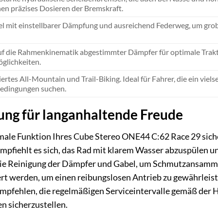
en präzises Dosieren der Bremskraft.
l mit einstellbarer Dämpfung und ausreichend Federweg, um grobe
uf die Rahmenkinematik abgestimmter Dämpfer für optimale Trakt
öglichkeiten.
rtes All-Mountain und Trail-Biking. Ideal für Fahrer, die ein viels
edingungen suchen.
ung für langanhaltende Freude
imale Funktion Ihres Cube Stereo ONE44 C:62 Race 29 sich
empfiehlt es sich, das Rad mit klarem Wasser abzuspülen 
die Reinigung der Dämpfer und Gabel, um Schmutzansamml
rt werden, um einen reibungslosen Antrieb zu gewährleis
empfehlen, die regelmäßigen Serviceintervalle gemäß der 
n sicherzustellen.