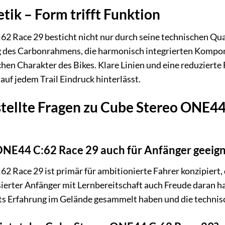
tik – Form trifft Funktion
2 Race 29 besticht nicht nur durch seine technischen Qua
g des Carbonrahmens, die harmonisch integrierten Kompon
chen Charakter des Bikes. Klare Linien und eine reduzier
 auf jedem Trail Eindruck hinterlässt.
tellte Fragen zu Cube Stereo ONE44 
ONE44 C:62 Race 29 auch für Anfänger geeig
 Race 29 ist primär für ambitionierte Fahrer konzipiert, 
erter Anfänger mit Lernbereitschaft auch Freude daran hab
its Erfahrung im Gelände gesammelt haben und die technis