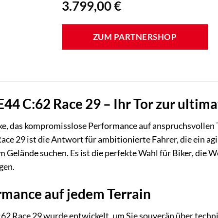
3.799,00
€
ZUM PARTNERSHOP
4 C:62 Race 29 – Ihr Tor zur ultima
e, das kompromisslose Performance auf anspruchsvollen Tr
e 29 ist die Antwort für ambitionierte Fahrer, die ein agil
m Gelände suchen. Es ist die perfekte Wahl für Biker, die
gen.
mance auf jedem Terrain
2 Race 29 wurde entwickelt, um Sie souverän über technis