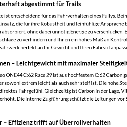
erhaft abgestimmt für Trails
e ist entscheidend für das Fahrverhalten eines Fullys. B
satz, die für ihre Robustheit und feinfühlige Ansprache be
 absorbiert, ohne dabei unnötig Energie zu verschlucken. 
chläge zu verhindern und Ihnen ein hohes Maß an Kontroll
s Fahrwerk perfekt an Ihr Gewicht und Ihren Fahrstil anpas
en – Leichtgewicht mit maximaler Steifigkei
o ONE44 C:62 Race 29 ist aus hochfestem C:62 Carbon gefe
 sowohl extrem leicht als auch sehr steif ist. Die hohe Ste
direktes Fahrgefühl. Gleichzeitig ist Carbon in der Lage, 
 erhöht. Die interne Zugführung schützt die Leitungen vo
 – Effizienz trifft auf Überrollverhalten