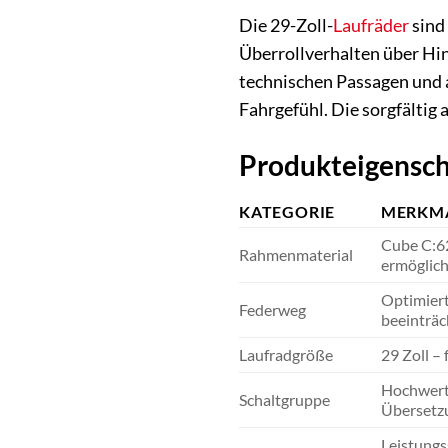
Die 29-Zoll-
Laufräder
sind
Überrollverhalten über Hi
technischen Passagen und a
Fahrgefühl. Die sorgfältig
Produkteigensch
KATEGORIE
MERKM
Cube C:62
Rahmenmaterial
ermöglich
Optimiert
Federweg
beeinträc
Laufradgröße
29 Zoll –
Hochwerti
Schaltgruppe
Übersetzu
Leistungs