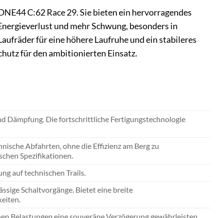
 ONE44 C:62 Race 29. Sie bieten ein hervorragendes
Energieverlust und mehr Schwung, besonders in
aufräder für eine höhere Laufruhe und ein stabileres
hutz für den ambitionierten Einsatz.
nd Dämpfung. Die fortschrittliche Fertigungstechnologie
chnische Abfahrten, ohne die Effizienz am Berg zu
schen Spezifikationen.
ng auf technischen Trails.
sige Schaltvorgänge. Bietet eine breite
eiten.
hen Belastungen eine souveräne Verzögerung gewährleisten.