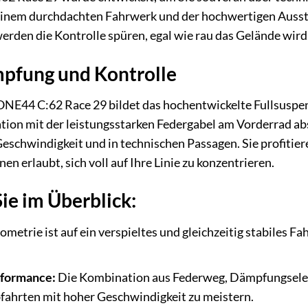
seinem durchdachten Fahrwerk und der hochwertigen Ausst
werden die Kontrolle spüren, egal wie rau das Gelände wird
pfung und Kontrolle
ONE44 C:62 Race 29 bildet das hochentwickelte Fullsuspe
ion mit der leistungsstarken Federgabel am Vorderrad ab
Geschwindigkeit und in technischen Passagen. Sie profitier
n erlaubt, sich voll auf Ihre Linie zu konzentrieren.
Sie im Überblick:
metrie ist auf ein verspieltes und gleichzeitig stabiles Fa
rformance:
Die Kombination aus Federweg, Dämpfungseleme
bfahrten mit hoher Geschwindigkeit zu meistern.