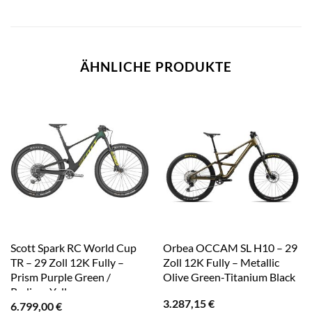
ÄHNLICHE PRODUKTE
Scott Spark RC World Cup
Orbea OCCAM SL H10 – 29
TR – 29 Zoll 12K Fully –
Zoll 12K Fully – Metallic
Prism Purple Green /
Olive Green-Titanium Black
Radium Yellow
3.287,15
€
6.799,00
€