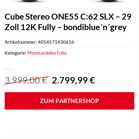
Cube Stereo ONE55 C:62 SLX – 29
Zoll 12K Fully – bondiblue´n´grey
Artikelnummer:
4054571430656
Kategorie:
Mountainbike Fully
Ursprünglicher
Aktueller
3.999,00
€
2.799,99
€
Preis
Preis
war:
ist:
ZUM PARTNERSHOP
3.999,00 €
2.799,99 €