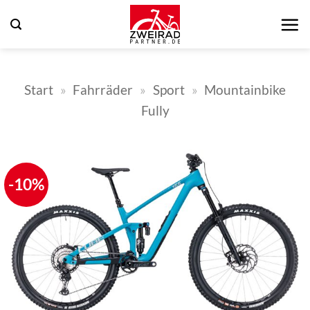
Zum
Inhalt
springen
Start
»
Fahrräder
»
Sport
»
Mountainbike
Fully
-10%