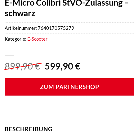
E-Micro Colibri StVO-Zulassung –
schwarz
Artikelnummer:
7640170575279
Kategorie:
E-Scooter
Ursprünglicher
Aktueller
899,90
€
599,90
€
Preis
Preis
war:
ist:
ZUM PARTNERSHOP
899,90 €
599,90 €.
BESCHREIBUNG