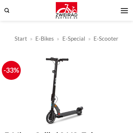
Zum
Inhalt
springen
Start
»
E-Bikes
»
E-Special
»
E-Scooter
-33%