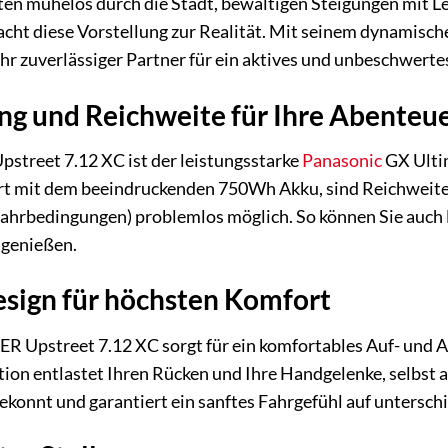
leiten mühelos durch die Stadt, bewältigen Steigungen mit L
cht diese Vorstellung zur Realität. Mit seinem dynamisch
t Ihr zuverlässiger Partner für ein aktives und unbeschwerte
ng und Reichweite für Ihre Abenteu
street 7.12 XC ist der leistungsstarke
Panasonic
GX Ultim
art mit dem beeindruckenden 750Wh Akku, sind Reichweiten
ahrbedingungen) problemlos möglich. So können Sie auch 
 genießen.
sign für höchsten Komfort
Upstreet 7.12 XC sorgt für ein komfortables Auf- und Ab
ion entlastet Ihren Rücken und Ihre Handgelenke, selbst 
konnt und garantiert ein sanftes Fahrgefühl auf untersch