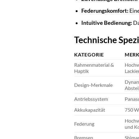
Federungskomfort:
Eine
Intuitive Bedienung:
Da
Technische Spezi
KATEGORIE
MER
Rahmenmaterial &
Hochwe
Haptik
Lackie
Dynami
Design-Merkmale
Abstei
Antriebssystem
Panaso
Akkukapazität
750 Wh
Hochwe
Federung
und Ko
Bremsen
Shiman