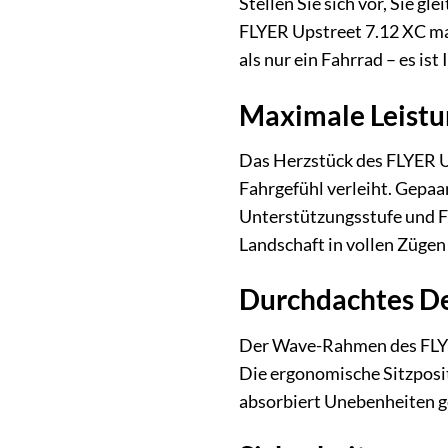
Stellen Sie sich vor, Sie g
FLYER Upstreet 7.12 XC ma
als nur ein Fahrrad – es is
Maximale Leistu
Das Herzstück des FLYER Up
Fahrgefühl verleiht. Gepa
Unterstützungsstufe und F
Landschaft in vollen Zügen
Durchdachtes De
Der Wave-Rahmen des FLYER 
Die ergonomische Sitzposit
absorbiert Unebenheiten ge