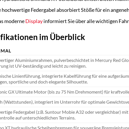
 hochwertige Federgabel absorbiert Stöße für ein angene
s moderne
Display
informiert Sie über alle wichtigen Fah
fikationen im Überblick
KMAL
rtiger Aluminiumrahmen, pulverbeschichtet in Mercury Red Gloss 
rung ist UV-beständig und leicht zu reinigen.
sche Linienführung, integrierte Kabelführung für eine aufgeräu
gen, sportliche und doch elegante Silhouette.
nic GX Ultimate Motor (bis zu 75 Nm Drehmoment) für kraftvolle
 (Wattstunden), integriert im Unterrohr für optimale Gewichtsve
rtige Federgabel (z.B. Suntour Mobie A32 oder vergleichbar) mi
ntrolle auf unterschiedlichen Terrains.
o XT hydraulische Scheibenbremsen für souveräne Bremsleistung