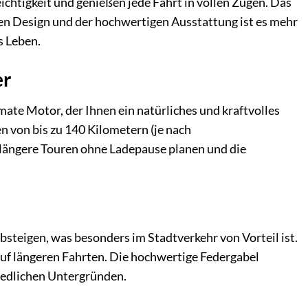
eichtigkeit und genießen jede Fahrt in vollen Zügen. Das
en Design und der hochwertigen Ausstattung ist es mehr
s Leben.
er
ate Motor, der Ihnen ein natürliches und kraftvolles
 von bis zu 140 Kilometern (je nach
längere Touren ohne Ladepause planen und die
steigen, was besonders im Stadtverkehr von Vorteil ist.
auf längeren Fahrten. Die hochwertige Federgabel
iedlichen Untergründen.