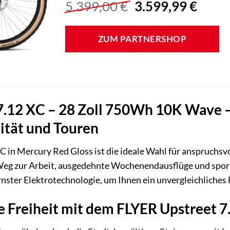
Ursprünglicher
Aktue
5.399,00
€
3.599,99
€
Preis
Preis
war:
ist:
ZUM PARTNERSHOP
5.399,00 €
3.599
7.12 XC – 28 Zoll 750Wh 10K Wave –
ität und Touren
 in Mercury Red Gloss ist die ideale Wahl für anspruchsvol
Weg zur Arbeit, ausgedehnte Wochenendausflüge und sport
ster Elektrotechnologie, um Ihnen ein unvergleichliches F
e Freiheit mit dem FLYER Upstreet 7