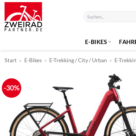
Zum
Inhalt
Suchen
springen
nach:
E-BIKES
FAHR
Start
»
E-Bikes
»
E-Trekking / City / Urban
»
E-Trekki
-30%