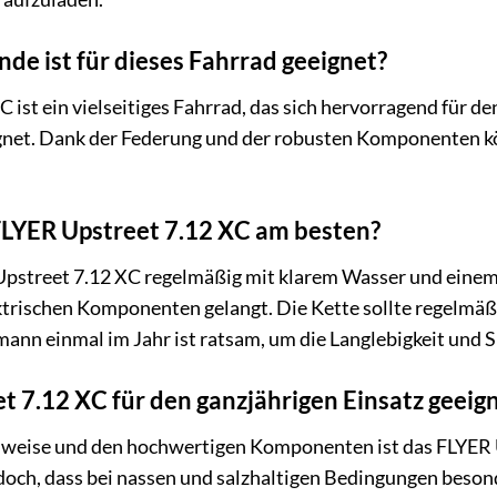
de ist für dieses Fahrrad geeignet?
ist ein vielseitiges Fahrrad, das sich hervorragend für de
gnet. Dank der Federung und der robusten Komponenten k
FLYER Upstreet 7.12 XC am besten?
Upstreet 7.12 XC regelmäßig mit klarem Wasser und eine
ektrischen Komponenten gelangt. Die Kette sollte regelmäß
nn einmal im Jahr ist ratsam, um die Langlebigkeit und Si
et 7.12 XC für den ganzjährigen Einsatz geeig
auweise und den hochwertigen Komponenten ist das FLYER U
doch, dass bei nassen und salzhaltigen Bedingungen besonde