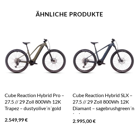
ÄHNLICHE PRODUKTE
Cube Reaction Hybrid Pro –
Cube Reaction Hybrid SLX –
27.5 // 29 Zoll 800Wh 12K
27.5 // 29 Zoll 800Wh 12K
Trapez – dustyolive´n´gold
Diamant – sagebrushgreen´n
´prism
2.549,99
€
2.995,00
€