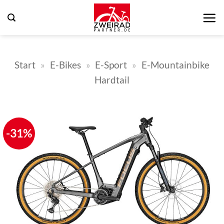
Zum
Inhalt
springen
Start
»
E-Bikes
»
E-Sport
»
E-Mountainbike
Hardtail
-31%