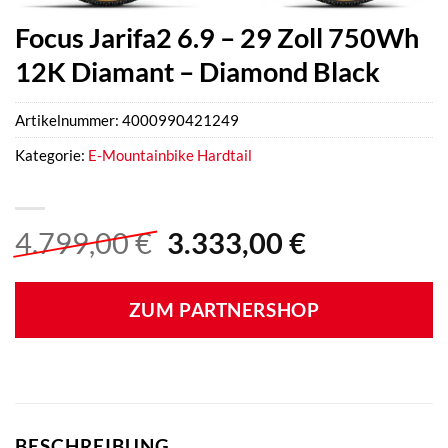
Focus Jarifa2 6.9 – 29 Zoll 750Wh
12K Diamant – Diamond Black
Artikelnummer:
4000990421249
Kategorie:
E-Mountainbike Hardtail
Ursprünglicher
Aktueller
4.799,00
€
3.333,00
€
Preis
Preis
war:
ist:
ZUM PARTNERSHOP
4.799,00 €
3.333,00 €
BESCHREIBUNG