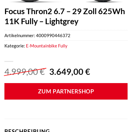
Focus Thron2 6.7 – 29 Zoll 625Wh
11K Fully – Lightgrey
Artikelnummer:
4000990446372
Kategorie:
E-Mountainbike Fully
Ursprünglicher
Aktueller
4.999,00
€
3.649,00
€
Preis
Preis
war:
ist:
ZUM PARTNERSHOP
4.999,00 €
3.649,00 €
BESCHREIBUNG