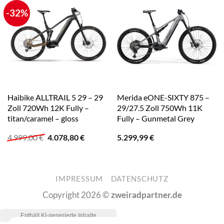
-32%
Haibike ALLTRAIL 5 29 – 29
Merida eONE-SIXTY 875 –
Zoll 720Wh 12K Fully –
29/27.5 Zoll 750Wh 11K
titan/caramel – gloss
Fully – Gunmetal Grey
Ursprünglicher
Aktueller
4.999,00
€
4.078,80
€
5.299,99
€
Preis
Preis
war:
ist:
4.999,00 €
4.078,80 €.
IMPRESSUM
DATENSCHUTZ
Copyright 2026 ©
zweiradpartner.de