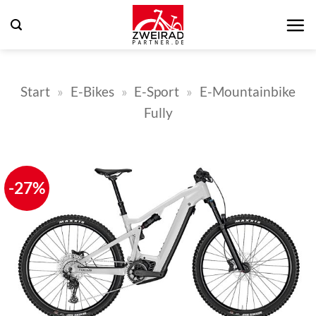
Zum
Inhalt
springen
Start
»
E-Bikes
»
E-Sport
»
E-Mountainbike
Fully
-27%