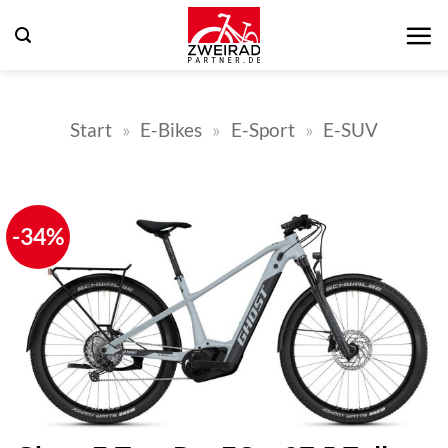
Zum
Inhalt
springen
Start
»
E-Bikes
»
E-Sport
»
E-SUV
-34%