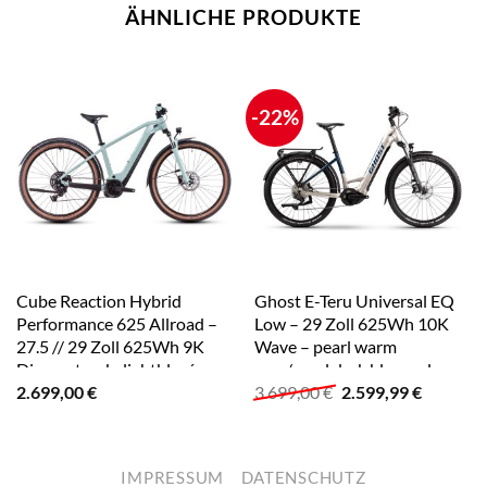
ÄHNLICHE PRODUKTE
-22%
Cube Reaction Hybrid
Ghost E-Teru Universal EQ
Performance 625 Allroad –
Low – 29 Zoll 625Wh 10K
27.5 // 29 Zoll 625Wh 9K
Wave – pearl warm
Diamant – skylightblue´n
grey/pearl dark blue – glossy
Ursprünglicher
Aktuelle
2.699,00
€
3.699,00
€
2.599,99
€
´white
Preis
Preis
war:
ist:
3.699,00 €
2.599,99
IMPRESSUM
DATENSCHUTZ