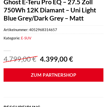
Ghost E-Teru Pro EQ – 27.5 Zoll
750Wh 12K Diamant – Uni Light
Blue Grey/Dark Grey – Matt
Artikelnummer:
4052968314657
Kategorie:
E-SUV
Ursprünglicher
Aktueller
4.799,00
€
4.399,00
€
Preis
Preis
war:
ist:
ZUM PARTNERSHOP
4.799,00 €
4.399,00 €