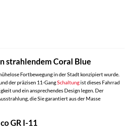
ller
,00 €.
in strahlendem Coral Blue
d mühelose Fortbewegung in der Stadt konzipiert wurde.
und der präzisen 11-Gang
Schaltung
ist dieses Fahrrad
sigkeit und ein ansprechendes Design legen. Der
usstrahlung, die Sie garantiert aus der Masse
co GR I-11