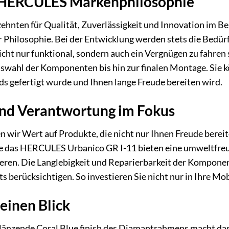
ie HERCULES Markenphilosophie
hnten für Qualität, Zuverlässigkeit und Innovation im B
er Philosophie. Bei der Entwicklung werden stets die Bedür
icht nur funktional, sondern auch ein Vergnügen zu fahren s
Auswahl der Komponenten bis hin zur finalen Montage. Sie k
s gefertigt wurde und Ihnen lange Freude bereiten wird.
und Verantwortung im Fokus
n wir Wert auf Produkte, die nicht nur Ihnen Freude bereit
 das HERCULES Urbanico GR I-11 bieten eine umweltfreun
en. Die Langlebigkeit und Reparierbarkeit der Komponente
 berücksichtigen. So investieren Sie nicht nur in Ihre Mob
 einen Blick
länzende Coral Blue finish des Diamantrahmens macht d