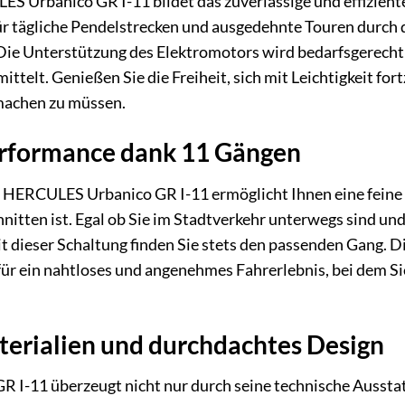
S Urbanico GR I-11 bildet das zuverlässige und effizien
ür tägliche Pendelstrecken und ausgedehnte Touren durch di
 Die Unterstützung des Elektromotors wird bedarfsgerecht 
mittelt. Genießen Sie die Freiheit, sich mit Leichtigkeit 
machen zu müssen.
erformance dank 11 Gängen
 HERCULES Urbanico GR I-11 ermöglicht Ihnen eine feine A
itten ist. Egal ob Sie im Stadtverkehr unterwegs sind und
ieser Schaltung finden Sie stets den passenden Gang. Die
r ein nahtloses und angenehmes Fahrerlebnis, bei dem Sie 
erialien und durchdachtes Design
I-11 überzeugt nicht nur durch seine technische Ausstatt