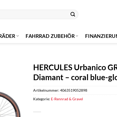
RÄDER
FAHRRAD ZUBEHÖR
FINANZIER
HERCULES Urbanico GR 
Diamant – coral blue-gl
Artikelnummer:
4063519052898
Kategorie:
E-Rennrad & Gravel