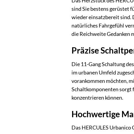
Das Herzstück des HERCULE
sind Sie bestens gerüstet f
wieder einsatzbereit sind.
natürliches Fahrgefühl ver
die Reichweite Gedanken 
Präzise Schaltp
Die 11-Gang Schaltung des
im urbanen Umfeld zugeschn
vorankommen möchten, mit d
Schaltkomponenten sorgt fü
konzentrieren können.
Hochwertige Mat
Das HERCULES Urbanico GR 