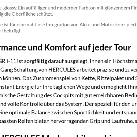
e-glossy. Ein auffälliger und moderner Farbton mit glänzendem Fi
tig die Oberfläche schützt.
e ist für eine nahtlose Integration von Akku und Motor konzipie
l beiträgt.
mance und Komfort auf jeder Tour
I-11 ist sorgfältig darauf ausgelegt, Ihnen ein Höchst
-Gang Schaltung von HERCULES arbeitet präzise und zuverlä
 können. Das Zusammenspiel von Kette, Ritzelpaket und Sch
nstant Energie für Ihre täglichen Wege und ermöglicht Ih
mische Gestaltung des Cockpits mit gut erreichbaren Bedi
nd volle Kontrolle über das System. Der speziell für den 
ine optimale Balance zwischen Sportlichkeit und entspann
passten Reifen bieten hervorragenden Grip und Laufruhe, s