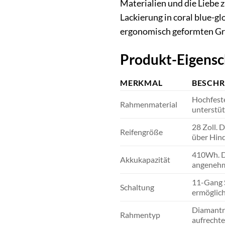
Materialien und die Liebe 
Lackierung in coral blue-gl
ergonomisch geformten Gr
Produkt-Eigensc
MERKMAL
BESCHR
Hochfeste
Rahmenmaterial
unterstüt
28 Zoll. 
Reifengröße
über Hind
410Wh. Di
Akkukapazität
angenehme
11-Gang S
Schaltung
ermöglich
Diamantra
Rahmentyp
aufrechte