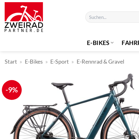
Zum
Inhalt
Suchen
springen
nach:
E-BIKES
FAHR
Start
»
E-Bikes
»
E-Sport
»
E-Rennrad & Gravel
-9%