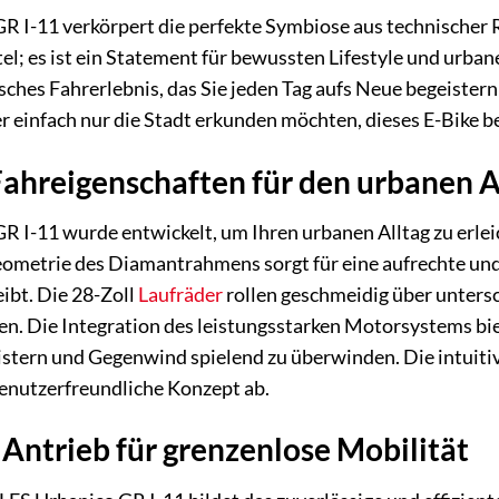
I-11 verkörpert die perfekte Symbiose aus technischer Ra
l; es ist ein Statement für bewussten Lifestyle und urba
ches Fahrerlebnis, das Sie jeden Tag aufs Neue begeistern 
einfach nur die Stadt erkunden möchten, dieses E-Bike begl
ahreigenschaften für den urbanen A
I-11 wurde entwickelt, um Ihren urbanen Alltag zu erlei
ometrie des Diamantrahmens sorgt für eine aufrechte und 
ibt. Die 28-Zoll
Laufräder
rollen geschmeidig über unters
en. Die Integration des leistungsstarken Motorsystems bi
stern und Gegenwind spielend zu überwinden. Die intuit
enutzerfreundliche Konzept ab.
 Antrieb für grenzenlose Mobilität