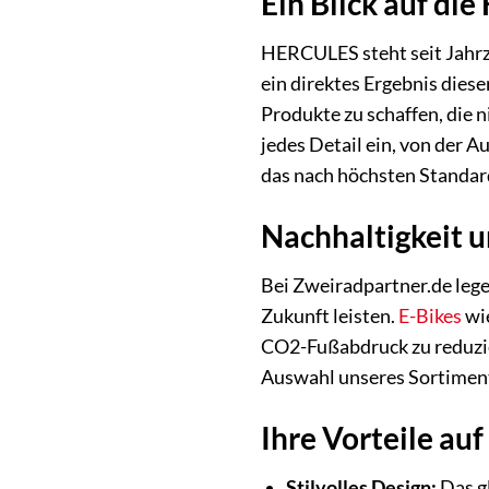
Ein Blick auf d
HERCULES steht seit Jahrze
ein direktes Ergebnis dies
Produkte zu schaffen, die n
jedes Detail ein, von der 
das nach höchsten Standard
Nachhaltigkeit 
Bei Zweiradpartner.de lege
Zukunft leisten.
E-Bikes
wie
CO2-Fußabdruck zu reduzier
Auswahl unseres Sortiments
Ihre Vorteile auf
Stilvolles Design:
Das g