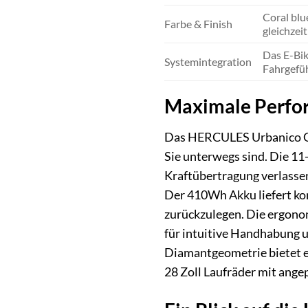
Coral blu
Farbe & Finish
gleichzei
Das E-Bik
Systemintegration
Fahrgefüh
Maximale Perfor
Das HERCULES Urbanico GR 
Sie unterwegs sind. Die 11
Kraftübertragung verlassen
Der 410Wh Akku liefert ko
zurückzulegen. Die ergono
für intuitive Handhabung u
Diamantgeometrie bietet e
28 Zoll Laufräder mit ange