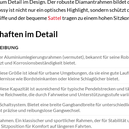
zum Detail im Design. Der robuste Diamantrahmen bildet die
ossy ist nicht nur ein optisches Highlight, sondern schüt
iffe und der bequeme
Sattel
tragen zu einem hohen Sitzkomf
haften im Detail
EIBUNG
r Aluminiumlegierungsrahmen (vermutet), bekannt für seine Robus
zt und Korrosionsbeständigkeit bietet.
Diese Größe ist ideal für urbane Umgebungen, da sie eine gute La
ernisse wie Bordsteinkanten oder kleine Schlaglöcher bietet.
ese Kapazität ist ausreichend für typische Pendelstrecken und täg
 Reichweite, die durch Fahrweise und Unterstützungsstufe varii
chaltsystem. Bietet eine breite Gangbandbreite für unterschiedl
t präzise und reibungslose Gangwechsel.
hmen. Ein klassischer und sportlicher Rahmen, der für Stabilität u
 Sitzposition für Komfort auf längeren Fahrten.