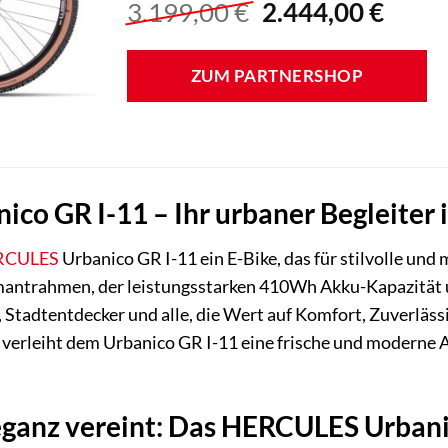
Ursprünglicher
Aktue
3.199,00
€
2.444,00
€
Preis
Preis
war:
ist:
ZUM PARTNERSHOP
3.199,00 €
2.444
o GR I-11 – Ihr urbaner Begleiter 
RCULES
Urbanico GR I-11 ein E-Bike, das für stilvolle un
mantrahmen, der leistungsstarken 410Wh Akku-Kapazität 
r, Stadtentdecker und alle, die Wert auf Komfort, Zuverläs
verleiht dem Urbanico GR I-11 eine frische und moderne A
ganz vereint: Das HERCULES Urbani