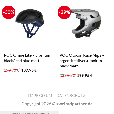
-30%
-39%
POC Omne Lite – uranium
POC Otocon Race Mips –
black/lead blue matt
argentite silver/uranium
black matt
Ursprünglicher
Aktueller
199,95
€
139,95
€
Preis
Preis
Ursprünglicher
Aktueller
329,95
€
199,95
€
war:
ist:
Preis
Preis
199,95 €
139,95 €.
war:
ist:
329,95 €
199,95 €.
IMPRESSUM
DATENSCHUTZ
Copyright 2026 ©
zweiradpartner.de