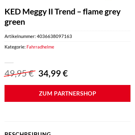
KED Meggy II Trend – flame grey
green
Artikelnummer:
4036638097163
Kategorie:
Fahrradhelme
Ursprünglicher
Aktueller
49,95
€
34,99
€
Preis
Preis
war:
ist:
ZUM PARTNERSHOP
49,95 €
34,99 €.
BESCHREIBUNG