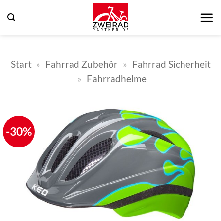
Zum
Inhalt
springen
Start
»
Fahrrad Zubehör
»
Fahrrad Sicherheit
»
Fahrradhelme
-30%