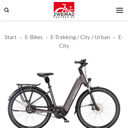
Zum
Inhalt
springen
Start
»
E-Bikes
»
E-Trekking / City / Urban
»
E-
City