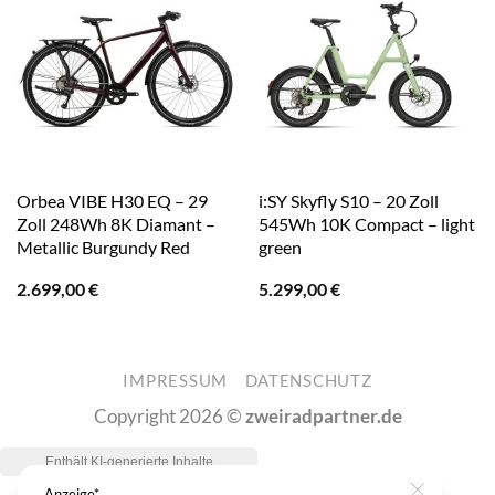
Orbea VIBE H30 EQ – 29
i:SY Skyfly S10 – 20 Zoll
Zoll 248Wh 8K Diamant –
545Wh 10K Compact – light
Metallic Burgundy Red
green
2.699,00
€
5.299,00
€
IMPRESSUM
DATENSCHUTZ
Copyright 2026 ©
zweiradpartner.de
Anzeige*