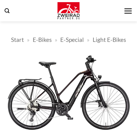
Zum
Inhalt
springen
Start
»
E-Bikes
»
E-Special
»
Light E-Bikes