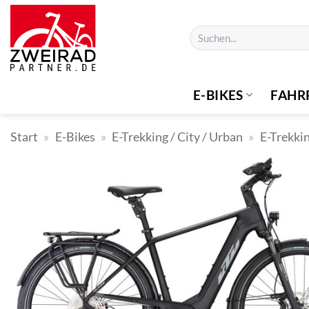
Zum
Inhalt
Suchen
springen
nach:
E-BIKES
FAHR
Start
»
E-Bikes
»
E-Trekking / City / Urban
»
E-Trekki