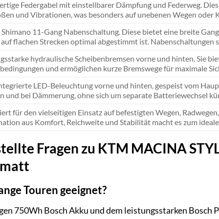
rtige Federgabel mit einstellbarer Dämpfung und Federweg. Dies 
ßen und Vibrationen, was besonders auf unebenen Wegen oder Kop
 Shimano 11-Gang Nabenschaltung. Diese bietet eine breite Gangau
auf flachen Strecken optimal abgestimmt ist. Nabenschaltungen s
gsstarke hydraulische Scheibenbremsen vorne und hinten. Sie bie
bedingungen und ermöglichen kurze Bremswege für maximale Sich
integrierte LED-Beleuchtung vorne und hinten, gespeist vom Haupt
n und bei Dämmerung, ohne sich um separate Batteriewechsel k
ert für den vielseitigen Einsatz auf befestigten Wegen, Radwegen
tion aus Komfort, Reichweite und Stabilität macht es zum ideale
stellte Fragen zu KTM MACINA STYL
 matt
 lange Touren geeignet?
igen 750Wh Bosch Akku und dem leistungsstarken Bosch