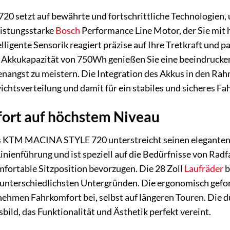
setzt auf bewährte und fortschrittliche Technologien, um
eistungsstarke
Bosch
Performance Line Motor, der Sie mit 
lligente Sensorik reagiert präzise auf Ihre Tretkraft und 
r Akkukapazität von 750Wh genießen Sie eine beeindrucken
angst zu meistern. Die Integration des Akkus in den Rahm
ichtsverteilung und damit für ein stabiles und sicheres Fa
ort auf höchstem Niveau
des KTM MACINA STYLE 720 unterstreicht seinen elegant
Linienführung und ist speziell auf die Bedürfnisse von Rad
fortable Sitzposition bevorzugen. Die 28 Zoll
Laufräder
b
 unterschiedlichsten Untergründen. Die ergonomisch gefo
hmen Fahrkomfort bei, selbst auf längeren Touren. Die d
ild, das Funktionalität und Ästhetik perfekt vereint.