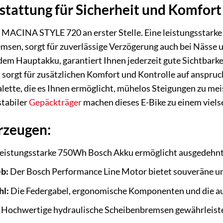
tattung für Sicherheit und Komfort
 MACINA STYLE 720 an erster Stelle. Eine leistungsstark
sen, sorgt für zuverlässige Verzögerung auch bei Nässe 
dem Hauptakku, garantiert Ihnen jederzeit gute Sichtbarke
sorgt für zusätzlichen Komfort und Kontrolle auf anspru
lette, die es Ihnen ermöglicht, mühelos Steigungen zu me
stabiler
Gepäckträger
machen dieses E-Bike zu einem vielsei
erzeugen:
eistungsstarke 750Wh Bosch Akku ermöglicht ausgedehnt
eb:
Der Bosch Performance Line Motor bietet souveräne un
hl:
Die Federgabel, ergonomische Komponenten und die auf
Hochwertige hydraulische Scheibenbremsen gewährleisten