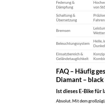
Federung &
Hochwe
Dämpfung
von Stö
Schaltung &
Präzise
Übersetzung
Fahren 
Leistun
Bremsen
Wetter
Helle, 
Beleuchtungssystem
Dunkel
Einsatzbereich &
Konzipi
Geländetauglichkeit
Kombina
FAQ – Häufig ge
Diamant – black
Ist dieses E-Bike für
Absolut. Mit dem großzüg