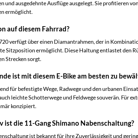
en und ausgedehnte Ausflüge ausgelegt. Sie profitieren vo
ten ermöglicht.
ion auf diesem Fahrrad?
 verfügt über einen Diamantrahmen, der in Kombinati
hte Sitzposition ermöglicht. Diese Haltung entlastet den
en Strecken sorgt.
de ist mit diesem E-Bike am besten zu bewäl
gend für befestigte Wege, Radwege und den urbanen Einsa
uch leichte Schotterwege und Feldwege souverän. Für ex
rimär konzipiert.
v ist die 11-Gang Shimano Nabenschaltung?
schaltung ist bekannt für ihre Zuverlässigkeit und geri