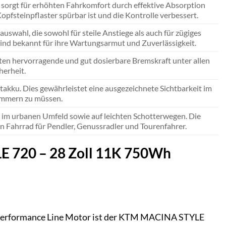
sorgt für erhöhten Fahrkomfort durch effektive Absorption
fsteinpflaster spürbar ist und die Kontrolle verbessert.
swahl, die sowohl für steile Anstiege als auch für zügiges
ind bekannt für ihre Wartungsarmut und Zuverlässigkeit.
ten hervorragende und gut dosierbare Bremskraft unter allen
erheit.
akku. Dies gewährleistet eine ausgezeichnete Sichtbarkeit im
ümmern zu müssen.
, im urbanen Umfeld sowie auf leichten Schotterwegen. Die
n Fahrrad für Pendler, Genussradler und Tourenfahrer.
E 720 – 28 Zoll 11K 750Wh
 Performance Line Motor ist der KTM MACINA STYLE