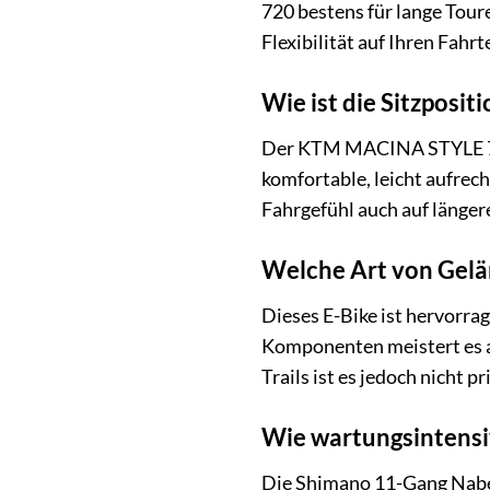
720 bestens für lange Tour
Flexibilität auf Ihren Fahr
Wie ist die Sitzposit
Der KTM MACINA STYLE 720
komfortable, leicht aufrec
Fahrgefühl auch auf länger
Welche Art von Gelän
Dieses E-Bike ist hervorra
Komponenten meistert es a
Trails ist es jedoch nicht p
Wie wartungsintensi
Die Shimano 11-Gang Naben