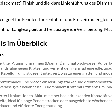
black matt“ Finish und die klare Linienführung des Diama
eeignet für Pendler, Tourenfahrer und Freizeitradler glei
t für Langlebigkeit und herausragende Verarbeitung, Mad
ls im Überblick
LS
rtiger Aluminiumrahmen (Diamant) mit matt-schwarzer Pulverbe
andsfähig gegen Kratzer und verleiht dem Fahrrad eine edle, unau
 Kabelführung ist dezent integriert, was zu einer glatten und mod
erformance Line Motor, ein leistungsstarker und drehmomentstar
erlässigkeit bekannt ist. Er kombiniert Kraft mit Effizienz, um Ihn
erter Lithium-Ionen-Akku mit einer beeindruckenden Kapazität vo
eite, ideal für lange Pendelstrecken oder ausgedehnte Wochenen
dauer und effiziente Energienutzung.