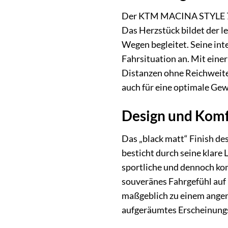
Der KTM MACINA STYLE 720 
Das Herzstück bildet der l
Wegen begleitet. Seine inte
Fahrsituation an. Mit eine
Distanzen ohne Reichweiten
auch für eine optimale Gew
Design und Komf
Das „black matt“ Finish 
besticht durch seine klare 
sportliche und dennoch kom
souveränes Fahrgefühl auf
maßgeblich zu einem angene
aufgeräumtes Erscheinungsb