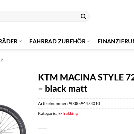
RÄDER
FAHRRAD ZUBEHÖR
FINANZIER
ng
KTM MACINA STYLE 720
– black matt
Artikelnummer:
9008594473010
Kategorie:
E-Trekking