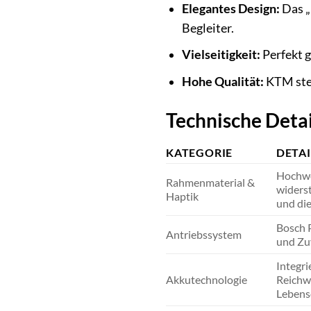
Elegantes Design:
Das „
Begleiter.
Vielseitigkeit:
Perfekt g
Hohe Qualität:
KTM steh
Technische Detai
KATEGORIE
DETAI
Hochwe
Rahmenmaterial &
widerst
Haptik
und die
Bosch P
Antriebssystem
und Zuv
Integri
Akkutechnologie
Reichw
Lebens