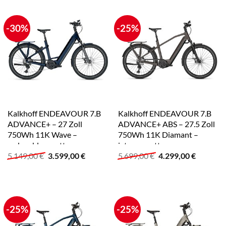
-30%
-25%
Kalkhoff ENDEAVOUR 7.B
Kalkhoff ENDEAVOUR 7.B
ADVANCE+ – 27 Zoll
ADVANCE+ ABS – 27.5 Zoll
750Wh 11K Wave –
750Wh 11K Diamant –
sydneyblue matt
jetgrey matt
Ursprünglicher
Aktueller
Ursprünglicher
Aktuelle
5.149,00
€
3.599,00
€
5.699,00
€
4.299,00
€
Preis
Preis
Preis
Preis
war:
ist:
war:
ist:
5.149,00 €
3.599,00 €.
5.699,00 €
4.299,00
-25%
-25%