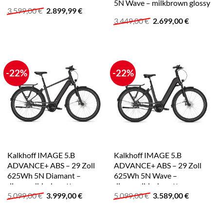
5N Wave – milkbrown glossy
Ursprünglicher
Aktueller
3.599,00
€
2.899,99
€
Preis
Preis
Ursprünglicher
Aktuelle
3.449,00
€
2.699,00
€
war:
ist:
Preis
Preis
3.599,00 €
2.899,99 €.
war:
ist:
3.449,00 €
2.699,00
-22%
-22%
Kalkhoff IMAGE 5.B
Kalkhoff IMAGE 5.B
ADVANCE+ ABS – 29 Zoll
ADVANCE+ ABS – 29 Zoll
625Wh 5N Diamant –
625Wh 5N Wave –
diamondblack matt
diamondblack matt
Ursprünglicher
Aktueller
Ursprünglicher
Aktuelle
5.099,00
€
3.999,00
€
5.099,00
€
3.589,00
€
Preis
Preis
Preis
Preis
war:
ist:
war:
ist: