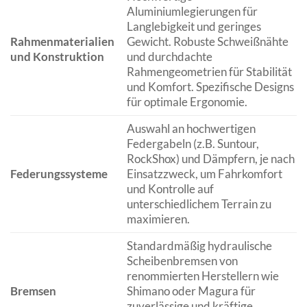
Aluminiumlegierungen für
Langlebigkeit und geringes
Rahmenmaterialien
Gewicht. Robuste Schweißnähte
und Konstruktion
und durchdachte
Rahmengeometrien für Stabilität
und Komfort. Spezifische Designs
für optimale Ergonomie.
Auswahl an hochwertigen
Federgabeln (z.B. Suntour,
RockShox) und Dämpfern, je nach
Federungssysteme
Einsatzzweck, um Fahrkomfort
und Kontrolle auf
unterschiedlichem Terrain zu
maximieren.
Standardmäßig hydraulische
Scheibenbremsen von
renommierten Herstellern wie
Bremsen
Shimano oder Magura für
zuverlässige und kräftige