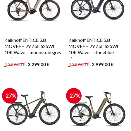
Kalkhoff ENTICE 5.B
Kalkhoff ENTICE 5.B
MOVE+ – 29 Zoll 625Wh
MOVE+ – 29 Zoll 625Wh
10K Wave – moonstonegrey
10K Wave – stoneblue
matt
glossy
Ursprünglicher
Aktueller
Ursprünglicher
Aktuelle
4.399,00
€
3.299,00
€
4.399,00
€
2.999,00
€
Preis
Preis
Preis
Preis
war:
ist:
war:
ist:
4.399,00 €
3.299,00 €.
4.399,00 €
2.999,00
-27%
-27%