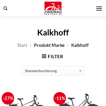
Zum
Inhalt
springen
Kalkhoff
Start
»
Produkt Marke
»
Kalkhoff
FILTER
-27%
-11%