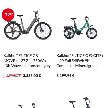
5.799,00 €
4.499,00 €.
5.799,00 €
4.499,00
-32%
Kalkhoff ENTICE 7.B
Kalkhoff ENTICE C EXCITE+
MOVE+ – 27 Zoll 750Wh
– 20 Zoll 545Wh 9K
10K Wave – moonstonegrey
Compact – Mineralgreen
matt
matt
Ursprünglicher
Aktueller
4.899,00
€
3.333,00
€
3.199,99
€
Preis
Preis
war:
ist:
4.899,00 €
3.333,00 €.