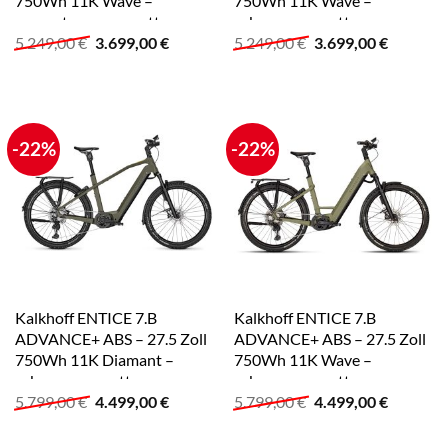
750Wh 11K Wave –
750Wh 11K Wave –
moonstonegrey matt
urbangreen matt
Ursprünglicher
Aktueller
Ursprünglicher
Aktuelle
5.249,00
€
3.699,00
€
5.249,00
€
3.699,00
€
Preis
Preis
Preis
Preis
war:
ist:
war:
ist:
5.249,00 €
3.699,00 €.
5.249,00 €
3.699,00
-22%
-22%
Kalkhoff ENTICE 7.B
Kalkhoff ENTICE 7.B
ADVANCE+ ABS – 27.5 Zoll
ADVANCE+ ABS – 27.5 Zoll
750Wh 11K Diamant –
750Wh 11K Wave –
urbangreen matt
urbangreen matt
Ursprünglicher
Aktueller
Ursprünglicher
Aktuelle
5.799,00
€
4.499,00
€
5.799,00
€
4.499,00
€
Preis
Preis
Preis
Preis
war:
ist:
war:
ist: