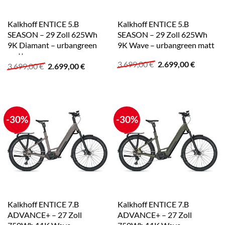
Kalkhoff ENTICE 5.B
Kalkhoff ENTICE 5.B
SEASON – 29 Zoll 625Wh
SEASON – 29 Zoll 625Wh
9K Diamant – urbangreen
9K Wave – urbangreen matt
matt
Ursprünglicher
Aktuelle
3.699,00
€
2.699,00
€
Ursprünglicher
Aktueller
3.699,00
€
2.699,00
€
Preis
Preis
Preis
Preis
war:
ist:
war:
ist:
3.699,00 €
2.699,00
3.699,00 €
2.699,00 €.
-30%
-30%
Kalkhoff ENTICE 7.B
Kalkhoff ENTICE 7.B
ADVANCE+ – 27 Zoll
ADVANCE+ – 27 Zoll