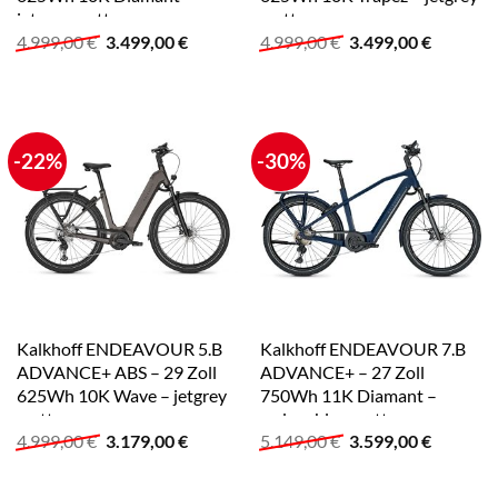
jetgrey matt
matt
Ursprünglicher
Aktueller
Ursprünglicher
Aktuelle
4.999,00
€
3.499,00
€
4.999,00
€
3.499,00
€
Preis
Preis
Preis
Preis
war:
ist:
war:
ist:
4.999,00 €
3.499,00 €.
4.999,00 €
3.499,00
-22%
-30%
Kalkhoff ENDEAVOUR 5.B
Kalkhoff ENDEAVOUR 7.B
ADVANCE+ ABS – 29 Zoll
ADVANCE+ – 27 Zoll
625Wh 10K Wave – jetgrey
750Wh 11K Diamant –
matt
sydneyblue matt
Ursprünglicher
Aktueller
Ursprünglicher
Aktuelle
4.999,00
€
3.179,00
€
5.149,00
€
3.599,00
€
Preis
Preis
Preis
Preis
war:
ist:
war:
ist:
4.999,00 €
3.179,00 €.
5.149,00 €
3.599,00