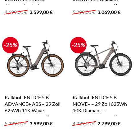
diamondblack glossy
moonstonegrey matt
Ursprünglicher
Aktueller
Ursprünglicher
Aktuelle
4.699,00
€
3.599,00
€
5.299,00
€
3.069,00
€
Preis
Preis
Preis
Preis
war:
ist:
war:
ist:
4.699,00 €
3.599,00 €.
5.299,00 €
3.069,00
-25%
-25%
Kalkhoff ENTICE 5.B
Kalkhoff ENTICE 5.B
ADVANCE+ ABS – 29 Zoll
MOVE+ – 29 Zoll 625Wh
625Wh 11K Wave –
10K Diamant –
moonstonegrey matt
moonstonegrey matt
Ursprünglicher
Aktueller
Ursprünglicher
Aktuelle
5.299,00
€
3.999,00
€
4.399,00
€
2.799,00
€
Preis
Preis
Preis
Preis
war:
ist:
war:
ist:
5.299,00 €
3.999,00 €.
4.399,00 €
2.799,00