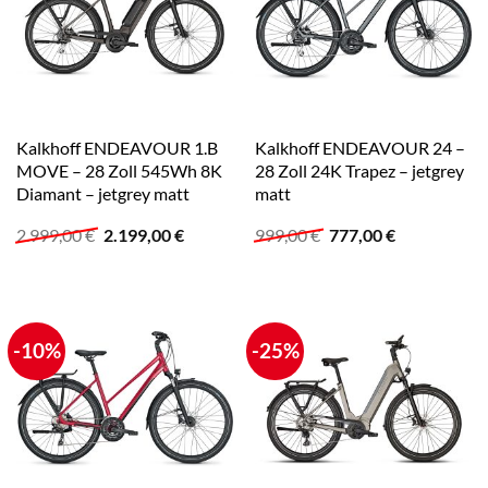
Kalkhoff ENDEAVOUR 1.B
Kalkhoff ENDEAVOUR 24 –
MOVE – 28 Zoll 545Wh 8K
28 Zoll 24K Trapez – jetgrey
Diamant – jetgrey matt
matt
Ursprünglicher
Aktueller
Ursprünglicher
Aktueller
2.999,00
€
2.199,00
€
999,00
€
777,00
€
Preis
Preis
Preis
Preis
war:
ist:
war:
ist:
2.999,00 €
2.199,00 €.
999,00 €
777,00 €.
-10%
-25%