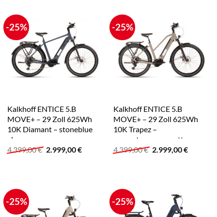
-25%
-25%
Kalkhoff ENTICE 5.B
Kalkhoff ENTICE 5.B
MOVE+ – 29 Zoll 625Wh
MOVE+ – 29 Zoll 625Wh
10K Diamant – stoneblue
10K Trapez –
glossy
moonstonegrey matt
Ursprünglicher
Aktueller
Ursprünglicher
Aktuelle
4.399,00
€
2.999,00
€
4.399,00
€
2.999,00
€
Preis
Preis
Preis
Preis
war:
ist:
war:
ist:
4.399,00 €
2.999,00 €.
4.399,00 €
2.999,00
-25%
-25%