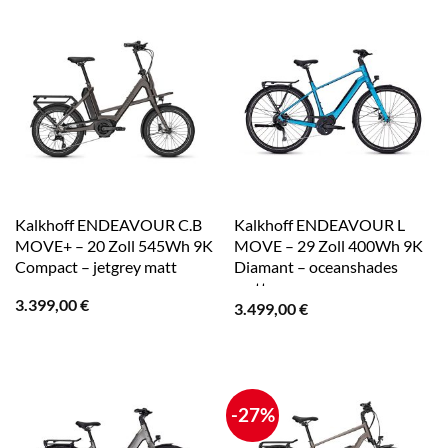
Kalkhoff ENDEAVOUR C.B
Kalkhoff ENDEAVOUR L
MOVE+ – 20 Zoll 545Wh 9K
MOVE – 29 Zoll 400Wh 9K
Compact – jetgrey matt
Diamant – oceanshades
matt
3.399,00
€
3.499,00
€
-27%