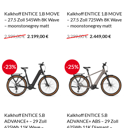
Kalkhoff ENTICE 1.B MOVE
Kalkhoff ENTICE 1.B MOVE
– 27.5 Zoll 545Wh 8K Wave
– 27.5 Zoll 725Wh 8K Wave
– moonstonegrey matt
– moonstonegrey matt
Ursprünglicher
Aktueller
Ursprünglicher
Aktuelle
2.999,00
€
2.199,00
€
3.299,00
€
2.449,00
€
Preis
Preis
Preis
Preis
war:
ist:
war:
ist:
2.999,00 €
2.199,00 €.
3.299,00 €
2.449,00
-23%
-25%
Kalkhoff ENTICE 5.B
Kalkhoff ENTICE 5.B
ADVANCE+ – 29 Zoll
ADVANCE+ ABS – 29 Zoll
625Wh 11K Wave –
625Wh 11K Diamant –