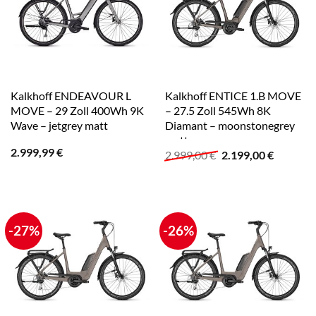
Kalkhoff ENDEAVOUR L
Kalkhoff ENTICE 1.B MOVE
MOVE – 29 Zoll 400Wh 9K
– 27.5 Zoll 545Wh 8K
Wave – jetgrey matt
Diamant – moonstonegrey
matt
2.999,99
€
Ursprünglicher
Aktuelle
2.999,00
€
2.199,00
€
Preis
Preis
war:
ist:
2.999,00 €
2.199,00
-27%
-26%