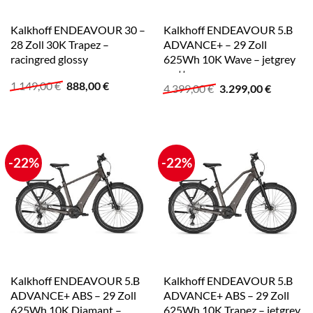
Kalkhoff ENDEAVOUR 30 –
Kalkhoff ENDEAVOUR 5.B
28 Zoll 30K Trapez –
ADVANCE+ – 29 Zoll
racingred glossy
625Wh 10K Wave – jetgrey
matt
Ursprünglicher
Aktueller
1.149,00
€
888,00
€
Ursprünglicher
Aktuelle
4.399,00
€
3.299,00
€
Preis
Preis
Preis
Preis
war:
ist:
war:
ist:
1.149,00 €
888,00 €.
4.399,00 €
3.299,00
-22%
-22%
Kalkhoff ENDEAVOUR 5.B
Kalkhoff ENDEAVOUR 5.B
ADVANCE+ ABS – 29 Zoll
ADVANCE+ ABS – 29 Zoll
625Wh 10K Diamant –
625Wh 10K Trapez – jetgrey