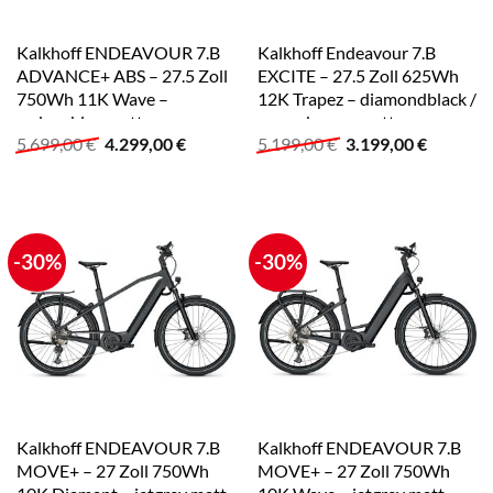
Kalkhoff ENDEAVOUR 7.B
Kalkhoff Endeavour 7.B
ADVANCE+ ABS – 27.5 Zoll
EXCITE – 27.5 Zoll 625Wh
750Wh 11K Wave –
12K Trapez – diamondblack /
sydneyblue matt
moccabrown matt
Ursprünglicher
Aktueller
Ursprünglicher
Aktuelle
5.699,00
€
4.299,00
€
5.199,00
€
3.199,00
€
Preis
Preis
Preis
Preis
war:
ist:
war:
ist:
5.699,00 €
4.299,00 €.
5.199,00 €
3.199,00
-30%
-30%
Kalkhoff ENDEAVOUR 7.B
Kalkhoff ENDEAVOUR 7.B
MOVE+ – 27 Zoll 750Wh
MOVE+ – 27 Zoll 750Wh