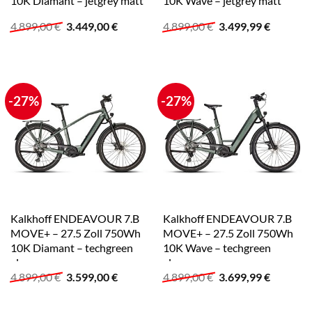
10K Diamant – jetgrey matt
10K Wave – jetgrey matt
Ursprünglicher
Aktueller
Ursprünglicher
Aktuelle
4.899,00
€
3.449,00
€
4.899,00
€
3.499,99
€
Preis
Preis
Preis
Preis
war:
ist:
war:
ist:
4.899,00 €
3.449,00 €.
4.899,00 €
3.499,99
-27%
-27%
Kalkhoff ENDEAVOUR 7.B
Kalkhoff ENDEAVOUR 7.B
MOVE+ – 27.5 Zoll 750Wh
MOVE+ – 27.5 Zoll 750Wh
10K Diamant – techgreen
10K Wave – techgreen
glossy
glossy
Ursprünglicher
Aktueller
Ursprünglicher
Aktuelle
4.899,00
€
3.599,00
€
4.899,00
€
3.699,99
€
Preis
Preis
Preis
Preis
war:
ist:
war:
ist:
4.899,00 €
3.599,00 €.
4.899,00 €
3.699,99