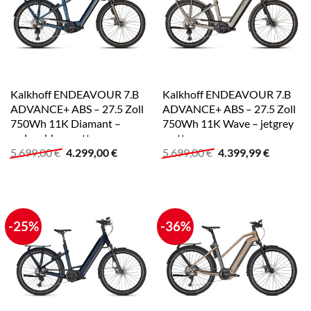
Kalkhoff ENDEAVOUR 7.B
Kalkhoff ENDEAVOUR 7.B
ADVANCE+ ABS – 27.5 Zoll
ADVANCE+ ABS – 27.5 Zoll
750Wh 11K Diamant –
750Wh 11K Wave – jetgrey
sydneyblue matt
matt
Ursprünglicher
Aktueller
Ursprünglicher
Aktuelle
5.699,00
€
4.299,00
€
5.699,00
€
4.399,99
€
Preis
Preis
Preis
Preis
war:
ist:
war:
ist:
5.699,00 €
4.299,00 €.
5.699,00 €
4.399,99
-25%
-36%