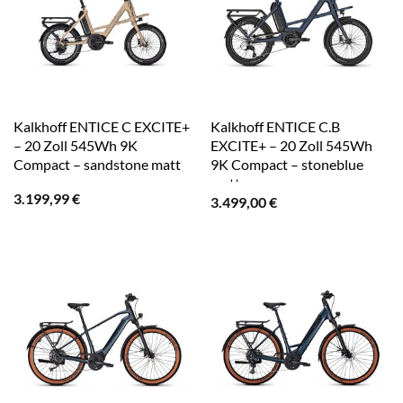
Kalkhoff ENTICE C EXCITE+
Kalkhoff ENTICE C.B
– 20 Zoll 545Wh 9K
EXCITE+ – 20 Zoll 545Wh
Compact – sandstone matt
9K Compact – stoneblue
matt
3.199,99
€
3.499,00
€