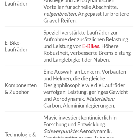
Anstiege und aerodynamischen
Laufräder
Vorteilen für schnelle Abschnitte.
Felgenbreiten:
Angepasst für breitere
Gravel-Reifen.
Speziell verstärkte Laufräder zur
Aufnahme der zusätzlichen Belastung
E-Bike-
und Leistung von
E-Bikes
. Höhere
Laufräder
Robustheit, verbesserte Bremsleistung
und Langlebigkeit der Naben.
Eine Auswahl an Lenkern, Vorbauten
und Helmen, die die gleiche
Komponenten
Designphilosophie wie die Laufräder
& Zubehör
verfolgen: Leistung, geringes Gewicht
und Aerodynamik.
Materialien:
Carbon, Aluminiumlegierungen.
Mavic investiert kontinuierlich in
Forschung und Entwicklung.
Schwerpunkte:
Aerodynamik,
Technologie &
Gewichtsoptimierung, Tubeless-