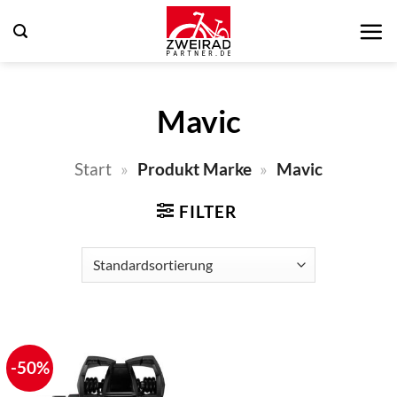
Zum
Inhalt
springen
Mavic
Start
»
Produkt Marke
»
Mavic
FILTER
-50%