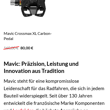
Mavic Crossmax XL Carbon-
Pedal
Ursprünglicher
Aktueller
160,00
€
80,00
€
Preis
Preis
war:
ist:
160,00 €
80,00 €.
Mavic: Präzision, Leistung und
Innovation aus Tradition
Mavic steht für eine kompromisslose
Leidenschaft für das Radfahren, die sich in jedem
Bauteil widerspiegelt. Seit über 130 Jahren
entwickelt die französische Marke Komponenten