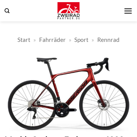
Zum
Inhalt
springen
Start
»
Fahrräder
»
Sport
»
Rennrad