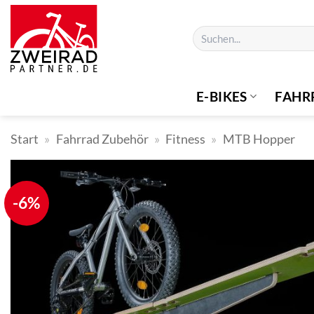
Zum
Inhalt
Suchen
springen
nach:
E-BIKES
FAHR
Start
»
Fahrrad Zubehör
»
Fitness
»
MTB Hopper
-6%