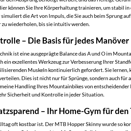
Hier können Sie Ihre Körperhaltung trainieren, um stabil in
imuliert die Art von Impuls, die Sie auch beim Sprung auf 
u wiederholen, bis sie intuitiv werden.
rolle – Die Basis für jedes Manöver
hnik ist eine ausgeprägte Balance das A und O im Mounta
 ein exzellentes Werkzeug zur Verbesserung Ihrer Standfest
bilisierenden Muskeln kontinuierlich gefordert. Sie lernen
erteilen. Dies ist nicht nur für Sprünge, sondern auch fü
emeine Handling Ihres Mountainbikes von entscheidender 
ehr Sicherheit und Kontrolle in jeder Situation.
atzsparend – Ihr Home-Gym für den 
Alltag oft kostbar ist. Der MTB Hopper Skinny wurde so kon