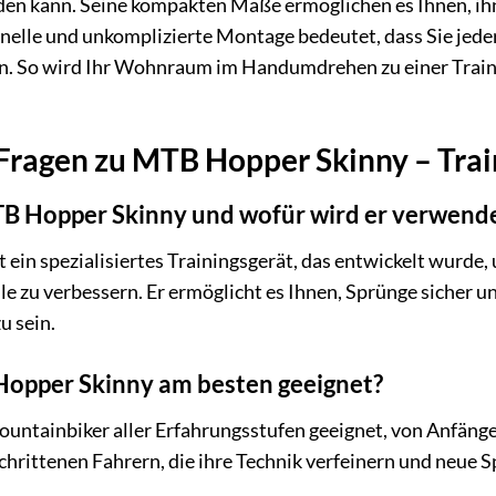
en kann. Seine kompakten Maße ermöglichen es Ihnen, ihn i
hnelle und unkomplizierte Montage bedeutet, dass Sie jed
. So wird Ihr Wohnraum im Handumdrehen zu einer Trainin
 Fragen zu MTB Hopper Skinny – Trai
TB Hopper Skinny und wofür wird er verwend
ein spezialisiertes Trainingsgerät, das entwickelt wurde,
e zu verbessern. Er ermöglicht es Ihnen, Sprünge sicher u
 sein.
 Hopper Skinny am besten geeignet?
Mountainbiker aller Erfahrungsstufen geeignet, von Anfäng
chrittenen Fahrern, die ihre Technik verfeinern und neue S