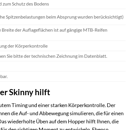
nd zum Schutz des Bodens
sche Spitzenbelastungen beim Absprung wurden berücksichtigt)
 Breite der Auflageflächen ist auf gängige MTB-Reifen
rung der Körperkontrolle
 Sie bitte der technischen Zeichnung im Datenblatt.
bar.
r Skinny hilft
gutem Timing und einer starken Körperkontrolle. Der
önnen die Auf- und Abbewegung simulieren, die für einen
 Das wiederholte Üben auf dem Hopper hilft Ihnen, die
l für den richtigen Moment zu entwickeln. Ebenso