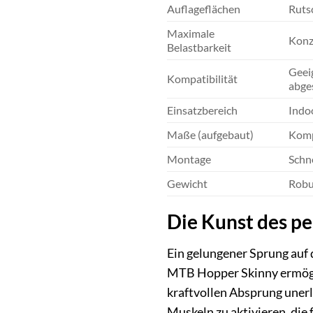
Auflageflächen
Ruts
Maximale
Konz
Belastbarkeit
Geei
Kompatibilität
abge
Einsatzbereich
Indo
Maße (aufgebaut)
Komp
Montage
Schne
Gewicht
Robu
Die Kunst des pe
Ein gelungener Sprung auf 
MTB Hopper Skinny ermöglic
kraftvollen Absprung unerl
Muskeln zu aktivieren, die