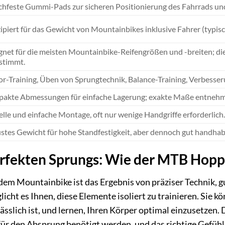
chfeste Gummi-Pads zur sicheren Positionierung des Fahrrads u
ipiert für das Gewicht von Mountainbikes inklusive Fahrer (typi
gnet für die meisten Mountainbike-Reifengrößen und -breiten; die
stimmt.
or-Training, Üben von Sprungtechnik, Balance-Training, Verbesse
akte Abmessungen für einfache Lagerung; exakte Maße entnehmen
lle und einfache Montage, oft nur wenige Handgriffe erforderlich.
stes Gewicht für hohe Standfestigkeit, aber dennoch gut handhab
rfekten Sprungs: Wie der MTB Hoppe
dem Mountainbike ist das Ergebnis von präziser Technik, 
ht es Ihnen, diese Elemente isoliert zu trainieren. Sie k
ässlich ist, und lernen, Ihren Körper optimal einzusetzen.
 für den Absprung benötigt werden, und das richtige Gefüh