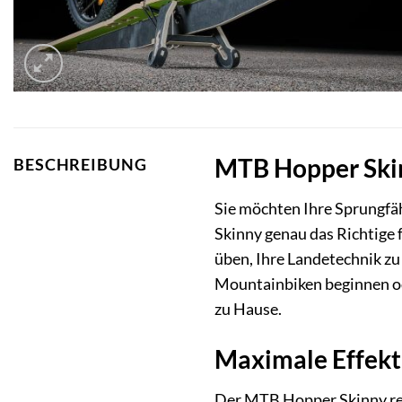
MTB Hopper Skinn
BESCHREIBUNG
Sie möchten Ihre Sprungfäh
Skinny genau das Richtige f
üben, Ihre Landetechnik zu
Mountainbiken beginnen ode
zu Hause.
Maximale Effekti
Der MTB Hopper Skinny revo