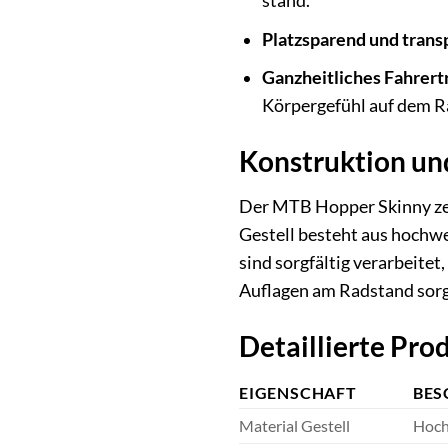
stand.
Platzsparend und trans
Ganzheitliches Fahrertr
Körpergefühl auf dem R
Konstruktion und
Der MTB Hopper Skinny zeic
Gestell besteht aus hochwe
sind sorgfältig verarbeite
Auflagen am Radstand sorge
Detaillierte Pr
EIGENSCHAFT
BES
Material Gestell
Hochf