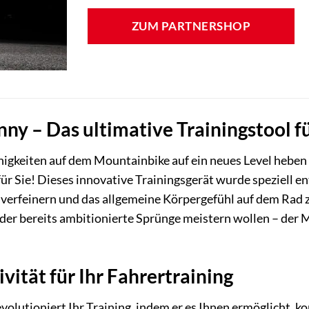
war:
ist:
ZUM PARTNERSHOP
479,00 €
123,99 €.
y – Das ultimative Trainingstool f
igkeiten auf dem Mountainbike auf ein neues Level heben 
ür Sie! Dieses innovative Trainingsgerät wurde speziell en
 verfeinern und das allgemeine Körpergefühl auf dem Rad zu
r bereits ambitionierte Sprünge meistern wollen – der MT
vität für Ihr Fahrertraining
lutioniert Ihr Training, indem er es Ihnen ermöglicht, k