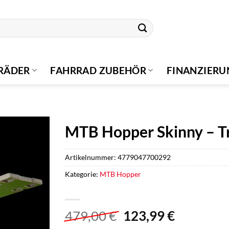
RÄDER
FAHRRAD ZUBEHÖR
FINANZIER
MTB Hopper Skinny – Tr
Artikelnummer:
4779047700292
Kategorie:
MTB Hopper
Ursprünglicher
Aktuelle
479,00
€
123,99
€
Preis
Preis