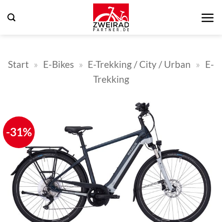
Zum
Inhalt
springen
Start
»
E-Bikes
»
E-Trekking / City / Urban
»
E-
Trekking
-31%