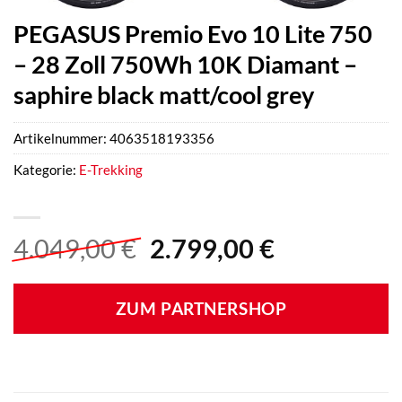
PEGASUS Premio Evo 10 Lite 750
– 28 Zoll 750Wh 10K Diamant –
saphire black matt/cool grey
Artikelnummer:
4063518193356
Kategorie:
E-Trekking
Ursprünglicher
Aktueller
4.049,00
€
2.799,00
€
Preis
Preis
war:
ist:
ZUM PARTNERSHOP
4.049,00 €
2.799,00 €