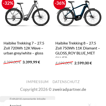
-32%
-36%
Haibike Trekking 7 – 27.5
Haibike Trekking 8 – 27.5
Zoll 720Wh 12K Wave –
Zoll 750Wh 11K Diamant –
urban grey/white – gloss
GLOSS_ROY BLUE_MET
SILVER
Ursprünglicher
Aktueller
4.399,00
€
3.399,99
€
Ursprünglicher
Aktuelle
4.699,00
€
2.599,00
€
Preis
Preis
Preis
Preis
war:
ist:
war:
ist:
4.399,00 €
3.399,99 €.
4.699,00 €
2.599,00
IMPRESSUM
DATENSCHUTZ
Copyright 2026 ©
zweiradpartner.de
Anzeige*