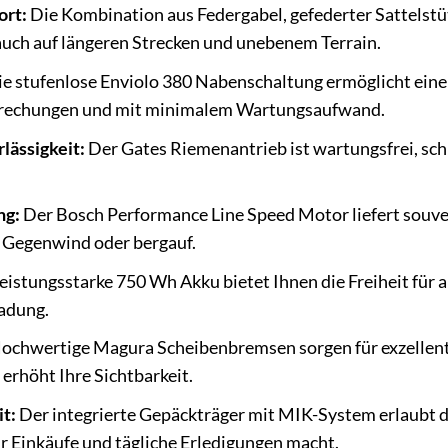
ort:
Die Kombination aus Federgabel, gefederter Sattelst
 auch auf längeren Strecken und unebenem Terrain.
e stufenlose Enviolo 380 Nabenschaltung ermöglicht eine
brechungen und mit minimalem Wartungsaufwand.
lässigkeit:
Der Gates Riemenantrieb ist wartungsfrei, sch
ng:
Der Bosch Performance Line Speed Motor liefert souve
 Gegenwind oder bergauf.
eistungsstarke 750 Wh Akku bietet Ihnen die Freiheit für
ladung.
ochwertige Magura Scheibenbremsen sorgen für exzellente
rhöht Ihre Sichtbarkeit.
it:
Der integrierte Gepäckträger mit MIK-System erlaubt d
ür Einkäufe und tägliche Erledigungen macht.