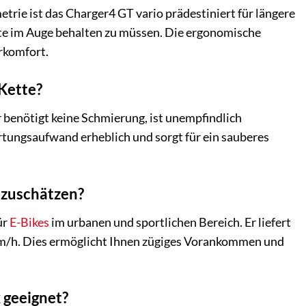
ie ist das Charger4 GT vario prädestiniert für längere
ite im Auge behalten zu müssen. Die ergonomische
hrkomfort.
Kette?
 benötigt keine Schmierung, ist unempfindlich
rtungsaufwand erheblich und sorgt für ein sauberes
nzuschätzen?
ür
E-Bikes
im urbanen und sportlichen Bereich. Er liefert
km/h. Dies ermöglicht Ihnen zügiges Vorankommen und
 geeignet?