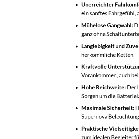
Unerreichter Fahrkomf
ein sanftes Fahrgefühl,
Mühelose Gangwahl:
Di
ganz ohne Schaltunter
Langlebigkeit und Zuver
herkömmliche Ketten.
Kraftvolle Unterstützu
Vorankommen, auch bei
Hohe Reichweite:
Der l
Sorgen um die Batterie
Maximale Sicherheit:
H
Supernova Beleuchtung e
Praktische Vielseitigke
zum idealen Begleiter f