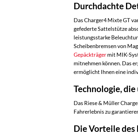
Durchdachte Deta
Das Charger4 Mixte GT vari
gefederte Sattelstütze abs
leistungsstarke Beleuchtung
Scheibenbremsen von Magura
Gepäckträger
mit MIK-Syst
mitnehmen können. Das erg
ermöglicht Ihnen eine indi
Technologie, die
Das Riese & Müller Charge
Fahrerlebnis zu garantiere
Die Vorteile des