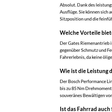
Absolut. Dank des leistung
Ausflüge. Sie können sich 
Sitzposition und die feinf
Welche Vorteile biet
Der Gates Riemenantrieb is
gegenüber Schmutz und Feuc
Fahrerlebnis, da keine öli
Wie ist die Leistung
Der Bosch Performance Lin
bis zu 85 Nm Drehmoment u
souveränes Bewältigen von
Ist das Fahrrad auch