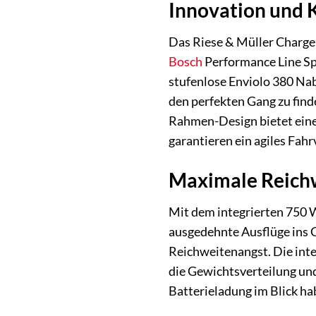
Innovation und 
Das Riese & Müller Charger
Bosch
Performance Line Sp
stufenlose Enviolo 380 Nab
den perfekten Gang zu fin
Rahmen-Design bietet eine 
garantieren ein agiles Fah
Maximale Reichwe
Mit dem integrierten 750 W
ausgedehnte Ausflüge ins G
Reichweitenangst. Die inte
die Gewichtsverteilung und 
Batterieladung im Blick h