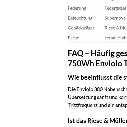
Federung
Federgabel 
Beleuchtung
Supernova E
Gepäckträger
Riese & Mü
Farbe
ceramic wh
FAQ – Häufig ges
750Wh Enviolo T
Wie beeinflusst die 
Die Enviolo 380 Nabenschal
Übersetzung sanft und kont
Trittfrequenz und ein ents
Ist das Riese & Müll