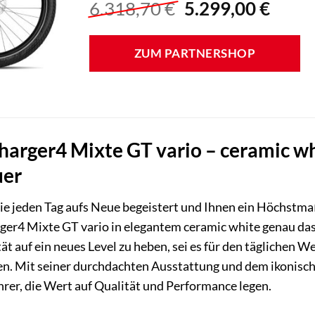
Ursprünglicher
Aktue
6.318,70
€
5.299,00
€
Preis
Preis
war:
ist:
ZUM PARTNERSHOP
6.318,70 €
5.299
harger4 Mixte GT vario – ceramic whi
uer
 Sie jeden Tag aufs Neue begeistert und Ihnen ein Höchstma
ger4 Mixte GT vario in elegantem ceramic white genau das
tät auf ein neues Level zu heben, sei es für den tägliche
n. Mit seiner durchdachten Ausstattung und dem ikonische
rer, die Wert auf Qualität und Performance legen.