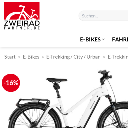
Zum
Inhalt
Suchen
springen
nach:
E-BIKES
FAHR
Start
»
E-Bikes
»
E-Trekking / City / Urban
»
E-Trekki
-16%