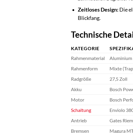
Zeitloses Design:
Die el
Blickfang.
Technische Detai
KATEGORIE
SPEZIFIK
Rahmenmaterial
Aluminium 7
Rahmenform
Mixte (Trap
Radgröße
27,5 Zoll
Akku
Bosch Powe
Motor
Bosch Perf
Schaltung
Enviolo 38
Antrieb
Gates Riem
Bremsen
Magura MT4