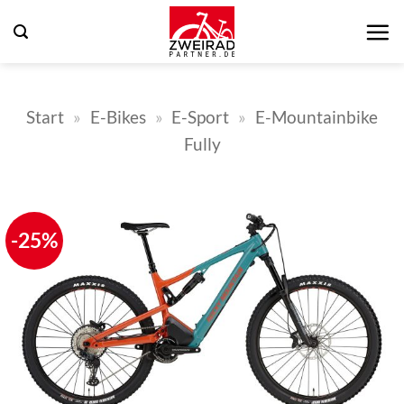
Zum
Inhalt
springen
Start
»
E-Bikes
»
E-Sport
»
E-Mountainbike
Fully
-25%