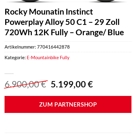
Rocky Mounatin Instinct
Powerplay Alloy 50 C1 – 29 Zoll
720Wh 12K Fully – Orange/ Blue
Artikelnummer:
770416442878
Kategorie:
E-Mountainbike Fully
Ursprünglicher
Aktueller
6.900,00
€
5.199,00
€
Preis
Preis
war:
ist:
ZUM PARTNERSHOP
6.900,00 €
5.199,00 €