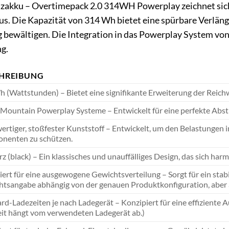
zakku – Overtimepack 2.0 314WH Powerplay zeichnet sich
s. Die Kapazität von 314 Wh bietet eine spürbare Verlänge
bewältigen. Die Integration in das Powerplay System von 
g.
HREIBUNG
 (Wattstunden) – Bietet eine signifikante Erweiterung der Reichw
Mountain Powerplay Systeme – Entwickelt für eine perfekte Abs
rtiger, stoßfester Kunststoff – Entwickelt, um den Belastungen 
nenten zu schützen.
z (black) – Ein klassisches und unauffälliges Design, das sich harm
ert für eine ausgewogene Gewichtsverteilung – Sorgt für ein stabi
tsangabe abhängig von der genauen Produktkonfiguration, aber 
rd-Ladezeiten je nach Ladegerät – Konzipiert für eine effiziente A
it hängt vom verwendeten Ladegerät ab.)