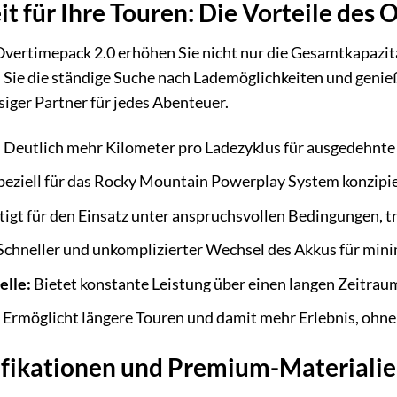
t für Ihre Touren: Die Vorteile des
ertimepack 2.0 erhöhen Sie nicht nur die Gesamtkapazitä
 Sie die ständige Suche nach Lademöglichkeiten und genie
siger Partner für jedes Abenteuer.
:
Deutlich mehr Kilometer pro Ladezyklus für ausgedehnte
eziell für das Rocky Mountain Powerplay System konzipiert
igt für den Einsatz unter anspruchsvollen Bedingungen, t
chneller und unkomplizierter Wechsel des Akkus für mini
elle:
Bietet konstante Leistung über einen langen Zeitraum,
Ermöglicht längere Touren und damit mehr Erlebnis, ohne
ifikationen und Premium-Materiali