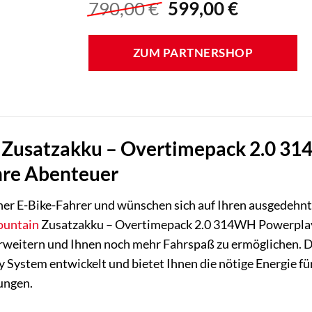
Ursprünglicher
Aktuelle
790,00
€
599,00
€
Preis
Preis
war:
ist:
ZUM PARTNERSHOP
790,00 €
599,00 €.
Zusatzakku – Overtimepack 2.0 31
Ihre Abenteuer
icher E-Bike-Fahrer und wünschen sich auf Ihren ausgedeh
ountain
Zusatzakku – Overtimepack 2.0 314WH Powerplay i
erweitern und Ihnen noch mehr Fahrspaß zu ermöglichen. D
ystem entwickelt und bietet Ihnen die nötige Energie für
ungen.