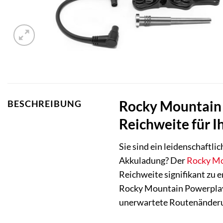
Rocky Mountain 
BESCHREIBUNG
Reichweite für 
Sie sind ein leidenschaftl
Akkuladung? Der
Rocky M
Reichweite signifikant zu 
Rocky Mountain Powerplay S
unerwartete Routenänder