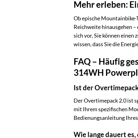
Mehr erleben: E
Ob epische Mountainbike-To
Reichweite hinausgehen – 
sich vor, Sie können einen
wissen, dass Sie die Energi
FAQ – Häufig ge
314WH Powerpla
Ist der Overtimepack
Der Overtimepack 2.0 ist s
mit Ihrem spezifischen Mod
Bedienungsanleitung Ihres 
Wie lange dauert es,