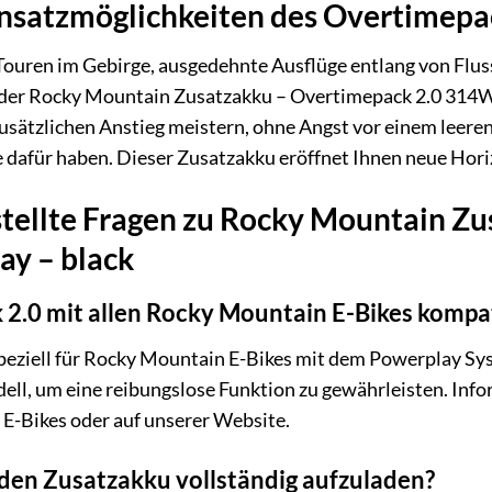
insatzmöglichkeiten des Overtimepa
uren im Gebirge, ausgedehnte Ausflüge entlang von Flussu
der Rocky Mountain Zusatzakku – Overtimepack 2.0 314WH
 zusätzlichen Anstieg meistern, ohne Angst vor einem leere
e dafür haben. Dieser Zusatzakku eröffnet Ihnen neue Horiz
stellte Fragen zu Rocky Mountain Z
y – black
 2.0 mit allen Rocky Mountain E-Bikes kompa
peziell für Rocky Mountain E-Bikes mit dem Powerplay Sys
ell, um eine reibungslose Funktion zu gewährleisten. Info
E-Bikes oder auf unserer Website.
 den Zusatzakku vollständig aufzuladen?