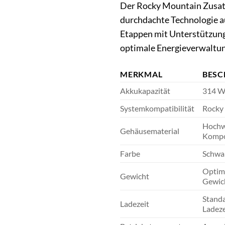
Der Rocky Mountain Zusat
durchdachte Technologie au
Etappen mit Unterstützung 
optimale Energieverwaltun
MERKMAL
BESC
Akkukapazität
314 Wh
Systemkompatibilität
Rocky 
Hochwe
Gehäusematerial
Kompo
Farbe
Schwar
Optimi
Gewicht
Gewich
Standa
Ladezeit
Ladeze