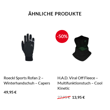
ÄHNLICHE PRODUKTE
-50%
Roeckl Sports Rofan 2 –
H.A.D. Viral Off Fleece –
Winterhandschuh – Capers
Multifunktionstuch – Cool
Kinetic
49,95
€
Ursprünglicher
Aktueller
27,95
€
13,95
€
Preis
Preis
war:
ist:
27,95 €
13,95 €.