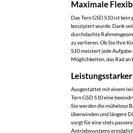
Maximale Flexibi
Das Tern GSD S10 ist kein g
konzipiert wurde. Dank sei
durchdachte Rahmengeometr
zu verlieren. Ob Sie Ihre 
S10 meistert jede Aufgabe 
Möglichkeiten, das Rad an 
Leistungsstarke
Ausgestattet mit einem le
Tern GSD S10 eine beeindru
Sie werden die mühelose Be
überwinden und längere Di
sorgt für eine stets passe
Antriebssystems ermöglicht