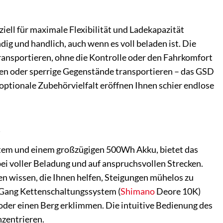
ziell für maximale Flexibilität und Ladekapazität
g und handlich, auch wenn es voll beladen ist. Die
ansportieren, ohne die Kontrolle oder den Fahrkomfort
igen oder sperrige Gegenstände transportieren – das GSD
optionale Zubehörvielfalt eröffnen Ihnen schier endlose
t
tem und einem großzügigen 500Wh Akku, bietet das
ei voller Beladung und auf anspruchsvollen Strecken.
n wissen, die Ihnen helfen, Steigungen mühelos zu
-Gang Kettenschaltungssystem (
Shimano
Deore 10K)
n oder einen Berg erklimmen. Die intuitive Bedienung des
nzentrieren.