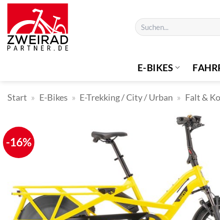
Zum
Inhalt
Suchen
springen
nach:
E-BIKES
FAHR
Start
»
E-Bikes
»
E-Trekking / City / Urban
»
Falt & K
-16%