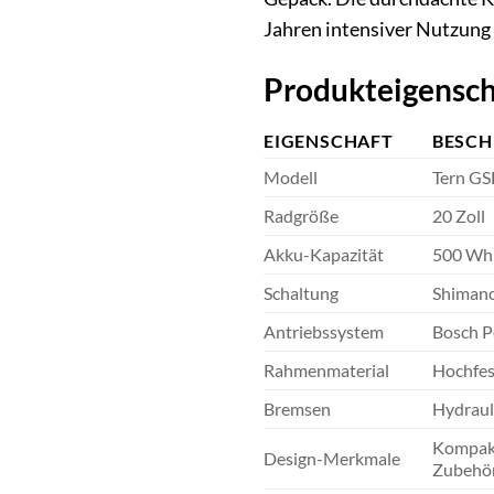
Jahren intensiver Nutzung 
Produkteigensch
EIGENSCHAFT
BESCH
Modell
Tern GS
Radgröße
20 Zoll
Akku-Kapazität
500 Wh
Schaltung
Shiman
Antriebssystem
Bosch P
Rahmenmaterial
Hochfest
Bremsen
Hydraul
Kompakte
Design-Merkmale
Zubehör