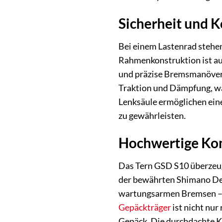
Sicherheit und K
Bei einem Lastenrad stehen
Rahmenkonstruktion ist auf
und präzise Bremsmanöver, 
Traktion und Dämpfung, wa
Lenksäule ermöglichen ein
zu gewährleisten.
Hochwertige Kom
Das Tern GSD S10 überzeug
der bewährten Shimano D
wartungsarmen Bremsen – je
Gepäckträger
ist nicht nur
Gepäck. Die durchdachte K