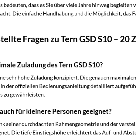
 bedeuten, dass es Sie über viele Jahre hinweg begleiten wi
acht. Die einfache Handhabung und die Möglichkeit, das F
tellte Fragen zu Tern GSD S10 – 20 
ximale Zuladung des Tern GSD S10?
ine sehr hohe Zuladung konzipiert. Die genauen maximalen
in der offiziellen Bedienungsanleitung detailliert aufgefü
s zu gewährleisten.
 auch für kleinere Personen geeignet?
dank seiner durchdachten Rahmengeometrie und der verstel
net. Die tiefe Einstiegshöhe erleichtert das Auf- und Abst