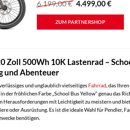
Ursprünglicher
Aktue
6.199,00
€
4.499,00
€
Preis
Preis
war:
ist:
ZUM PARTNERSHOP
6.199,00 €
4.499
0 Zoll 500Wh 10K Lastenrad – School 
ag und Abenteuer
verlässiges und unglaublich vielseitiges
Fahrrad
, das Ihre
n der fröhlichen Farbe „School Bus Yellow“ genau das Rich
n Herausforderungen mit Leichtigkeit zu meistern und bie
iere oder Ausrüstung. Es ist die ideale Wahl für Pendler, Fa
zzwecke benötigen.