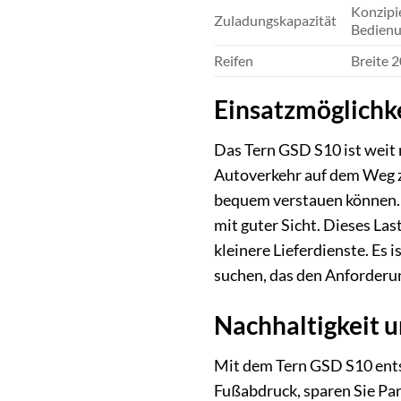
Konzipie
Zuladungskapazität
Bedienu
Reifen
Breite 2
Einsatzmöglichke
Das Tern GSD S10 ist weit m
Autoverkehr auf dem Weg z
bequem verstauen können. 
mit guter Sicht. Dieses La
kleinere Lieferdienste. Es 
suchen, das den Anforderu
Nachhaltigkeit u
Mit dem Tern GSD S10 entsc
Fußabdruck, sparen Sie Par