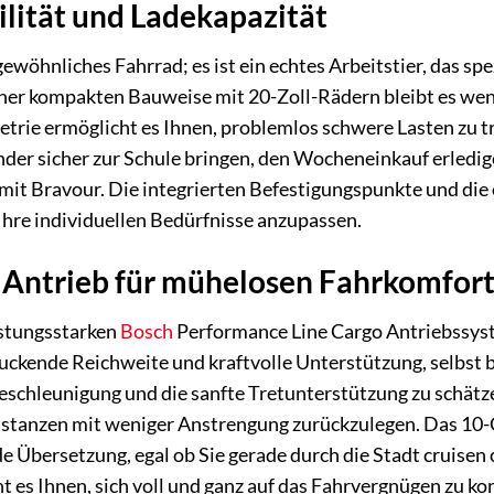
lität und Ladekapazität
ewöhnliches Fahrrad; es ist ein echtes Arbeitstier, das spe
ner kompakten Bauweise mit 20-Zoll-Rädern bleibt es wendi
ie ermöglicht es Ihnen, problemlos schwere Lasten zu tr
Kinder sicher zur Schule bringen, den Wocheneinkauf erled
mit Bravour. Die integrierten Befestigungspunkte und die 
Ihre individuellen Bedürfnisse anzupassen.
r Antrieb für mühelosen Fahrkomfor
istungsstarken
Bosch
Performance Line Cargo Antriebssys
ckende Reichweite und kraftvolle Unterstützung, selbst b
schleunigung und die sanfte Tretunterstützung zu schätze
stanzen mit weniger Anstrengung zurückzulegen. Das 10
nde Übersetzung, egal ob Sie gerade durch die Stadt cruise
 es Ihnen, sich voll und ganz auf das Fahrvergnügen zu ko