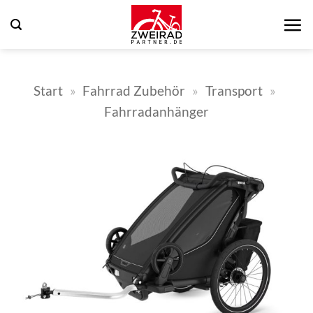
Zum
Inhalt
springen
Start
»
Fahrrad Zubehör
»
Transport
»
Fahrradanhänger