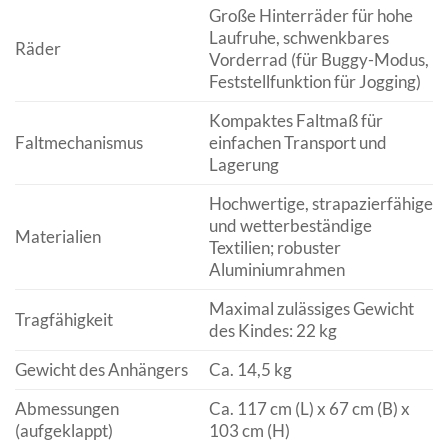
Große Hinterräder für hohe
Laufruhe, schwenkbares
Räder
Vorderrad (für Buggy-Modus,
Feststellfunktion für Jogging)
Kompaktes Faltmaß für
Faltmechanismus
einfachen Transport und
Lagerung
Hochwertige, strapazierfähige
und wetterbeständige
Materialien
Textilien; robuster
Aluminiumrahmen
Maximal zulässiges Gewicht
Tragfähigkeit
des Kindes: 22 kg
Gewicht des Anhängers
Ca. 14,5 kg
Abmessungen
Ca. 117 cm (L) x 67 cm (B) x
(aufgeklappt)
103 cm (H)