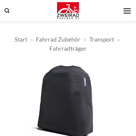
Zum
Inhalt
springen
Start
»
Fahrrad Zubehör
»
Transport
»
Fahrradträger