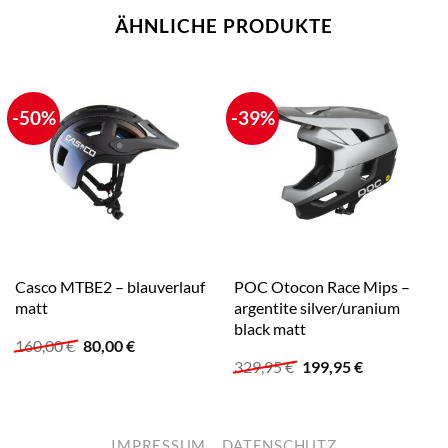
ÄHNLICHE PRODUKTE
-50%
-39%
Casco MTBE2 – blauverlauf
POC Otocon Race Mips –
matt
argentite silver/uranium
black matt
Ursprünglicher
Aktueller
160,00
€
80,00
€
Preis
Preis
Ursprünglicher
Aktueller
329,95
€
199,95
€
war:
ist:
Preis
Preis
160,00 €
80,00 €.
war:
ist:
329,95 €
199,95 €.
IMPRESSUM
DATENSCHUTZ