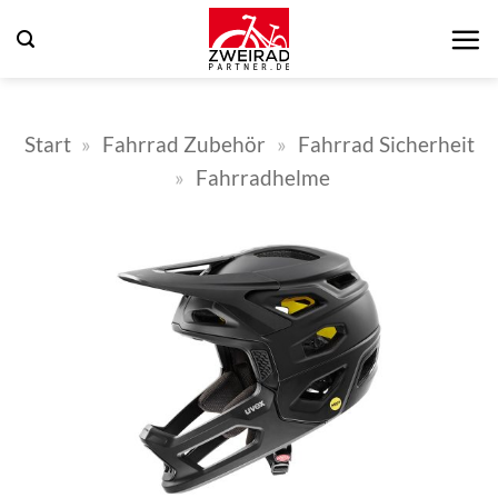
Zum
Inhalt
springen
Start
»
Fahrrad Zubehör
»
Fahrrad Sicherheit
»
Fahrradhelme