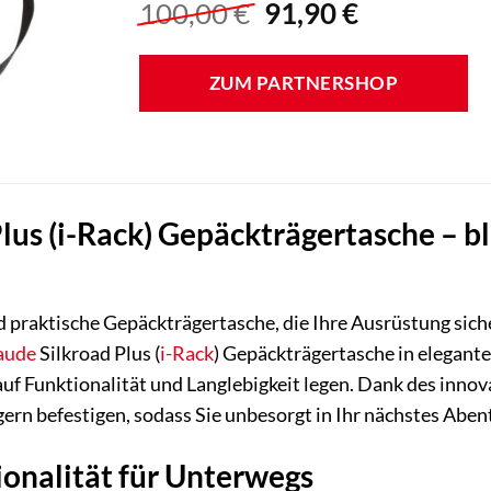
Ursprünglicher
Aktueller
100,00
€
91,90
€
Preis
Preis
war:
ist:
ZUM PARTNERSHOP
100,00 €
91,90 €.
us (i-Rack) Gepäckträgertasche – bla
d praktische Gepäckträgertasche, die Ihre Ausrüstung siche
aude
Silkroad Plus (
i-Rack
) Gepäckträgertasche in elegante
auf Funktionalität und Langlebigkeit legen. Dank des innov
rn befestigen, sodass Sie unbesorgt in Ihr nächstes Aben
onalität für Unterwegs