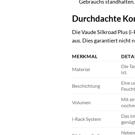
Gebrauchs standhalten.
Durchdachte Kon
Die Vaude Silkroad Plus (i
aus. Dies garantiert nicht 
MERKMAL
DETA
Die Ta
Material
ist.
Eine u
Beschichtung
Feucht
Mit ei
Volumen
nochma
Das in
i-Rack System
genügt,
Neben 