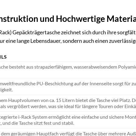
struktion und Hochwertige Materia
-Rack) Gepäckträgertasche zeichnet sich durch ihre sorgfä
nur eine lange Lebensdauer, sondern auch einen zuverlässig
ILS
sche besteht aus strapazierfähigem, wasserabweisendem Polyamid (
mweltfreundliche PU-Beschichtung auf der Innenseite sorgt für zu
igkeit.
nem Hauptvolumen von ca. 15 Litern bietet die Tasche viel Platz.
ls vergrößert werden, was sie ideal für längere Touren oder Eink
tegrierte i-Rack System ermöglicht eine einfache und sichere Mon
 und die Tasche sitzt fest und stabil.
dem geräumigen Hauptfach verfügt die Tasche über mehrere Außen