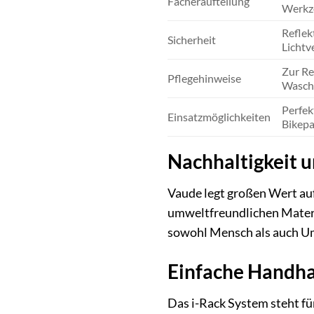
Fächeraufteilung
Werkze
Reflek
Sicherheit
Lichtv
Zur Re
Pflegehinweise
Waschm
Perfek
Einsatzmöglichkeiten
Bikepa
Nachhaltigkeit 
Vaude legt großen Wert auf
umweltfreundlichen Materia
sowohl Mensch als auch Umw
Einfache Handh
Das i-Rack System steht f