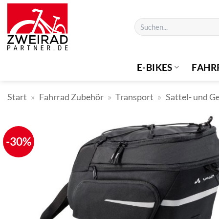
Zum
Inhalt
Suchen
springen
nach:
E-BIKES
FAHR
Start
»
Fahrrad Zubehör
»
Transport
»
Sattel- und G
-30%