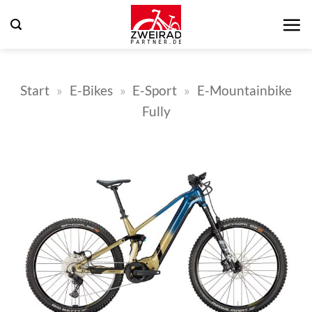
Zum
Inhalt
springen
Start
»
E-Bikes
»
E-Sport
»
E-Mountainbike
Fully