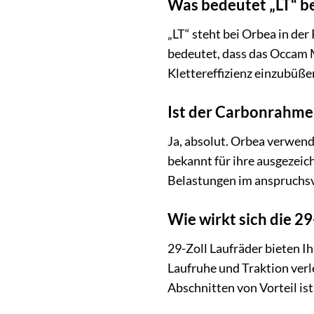
Was bedeutet „LT“ b
„LT“ steht bei Orbea in de
bedeutet, dass das Occam M
Klettereffizienz einzubüße
Ist der Carbonrahme
Ja, absolut. Orbea verwen
bekannt für ihre ausgezeic
Belastungen im anspruchsvo
Wie wirkt sich die 2
29-Zoll Laufräder bieten I
Laufruhe und Traktion verl
Abschnitten von Vorteil is