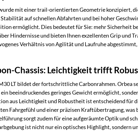
de mit einer trail-orientierten Geometrie konzipiert, die 
 Stabilität auf schnellen Abfahrten und bei hoher Geschwin
ion ermöglicht. Dies bedeutet für Sie: mehr Sicherheit 
über Hindernisse und bieten Ihnen exzellenten Grip und T
wogenes Verhältnis von Agilität und Laufruhe abgestimmt, s
on-Chassis: Leichtigkeit trifft Robus
0 LT bildet der fortschrittliche Carbonrahmen. Orbea set
r ein beeindruckendes geringes Gewicht ermöglicht, sonder
ion aus Leichtigkeit und Robustheit ist entscheidend für
kten Fahrgefühl und einer präzisen Kraftübertragung, was 
abelführung sorgt zudem für eine aufgeräumte Optik und sc
bgebung ist nicht nur ein optisches Highlight, sondern u