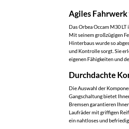
Agiles Fahrwerk
Das Orbea Occam M30 LT ist 
Mit seinem großzügigen Fed
Hinterbaus wurde so abgest
und Kontrolle sorgt. Sie e
eigenen Fähigkeiten und des
Durchdachte Ko
Die Auswahl der Komponent
Gangschaltung bietet Ihnen
Bremsen garantieren Ihnen 
Laufräder mit griffigen Re
ein nahtloses und befriedi