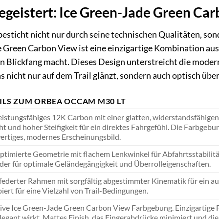
begeistert: Ice Green-Jade Green Ca
sticht nicht nur durch seine technischen Qualitäten, son
 Green Carbon View ist eine einzigartige Kombination au
en Blickfang macht. Dieses Design unterstreicht die modern
as nicht nur auf dem Trail glänzt, sondern auch optisch übe
ILS ZUM ORBEA OCCAM M30 LT
istungsfähiges 12K Carbon mit einer glatten, widerstandsfähigen
t und hoher Steifigkeit für ein direktes Fahrgefühl. Die Farbgeb
rtiges, modernes Erscheinungsbild.
optimierte Geometrie mit flachem Lenkwinkel für Abfahrtsstabilität 
der für optimale Geländegängigkeit und Überrolleigenschaften.
federter Rahmen mit sorgfältig abgestimmter Kinematik für ein au
iert für eine Vielzahl von Trail-Bedingungen.
ive Ice Green-Jade Green Carbon View Farbgebung. Einzigartige F
legant wirkt. Mattes Finish, das Fingerabdrücke minimiert und die 