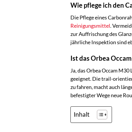
Wie pflege ich den
Die Pflege eines Carbonrah
Reinigungsmittel
. Vermeid
zur Auffrischung des Glan
jährliche Inspektion sind 
Ist das Orbea Occam 
Ja, das Orbea Occam M30 L
geeignet. Die trail-orienti
zu fahren, macht auch läng
befestigter Wege neue Rou
Inhalt