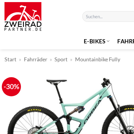
Zum
Inhalt
Suchen
springen
nach:
E-BIKES
FAHR
Start
»
Fahrräder
»
Sport
»
Mountainbike Fully
-30%