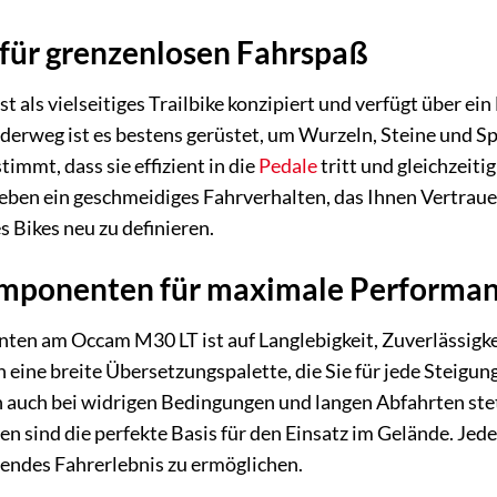
 für grenzenlosen Fahrspaß
als vielseitiges Trailbike konzipiert und verfügt über ein 
erweg ist es bestens gerüstet, um Wurzeln, Steine und Sp
immt, dass sie effizient in die
Pedale
tritt und gleichzeit
rleben ein geschmeidiges Fahrverhalten, das Ihnen Vertraue
 Bikes neu zu definieren.
mponenten für maximale Performa
en am Occam M30 LT ist auf Langlebigkeit, Zuverlässigke
 eine breite Übersetzungspalette, die Sie für jede Steigun
auch bei widrigen Bedingungen und langen Abfahrten stets
ifen sind die perfekte Basis für den Einsatz im Gelände. 
gendes Fahrerlebnis zu ermöglichen.