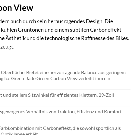
rbon View
dern auch durch sein herausragendes Design. Die
s kühlen Grüntönen und einem subtilen Carboneffekt,
e Ästhetik und die technologische Raffinesse des Bikes.
rzeugt.
 Oberfläche. Bietet eine hervorragende Balance aus geringem
ung Ice Green-Jade Green Carbon View verleiht ihm ein
und steilem Sitzwinkel für effizientes Klettern. 29-Zoll
sgewogenes Verhältnis von Traktion, Effizienz und Komfort.
arbkombination mit Carboneffekt, die sowohl sportlich als
Optik lange erhält.