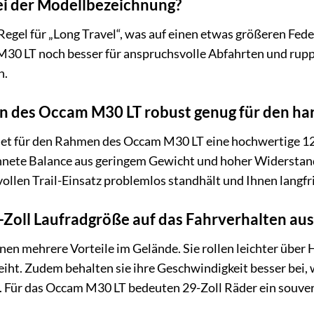
ei der Modellbezeichnung?
r Regel für „Long Travel“, was auf einen etwas größeren Fe
30 LT noch besser für anspruchsvolle Abfahrten und ruppi
n.
n des Occam M30 LT robust genug für den ha
det für den Rahmen des Occam M30 LT eine hochwertige 12
hnete Balance aus geringem Gewicht und hoher Widerstands
llen Trail-Einsatz problemlos standhält und Ihnen langfri
9-Zoll Laufradgröße auf das Fahrverhalten aus
hnen mehrere Vorteile im Gelände. Sie rollen leichter übe
eiht. Zudem behalten sie ihre Geschwindigkeit besser bei,
t. Für das Occam M30 LT bedeuten 29-Zoll Räder ein souver