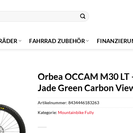
RÄDER
FAHRRAD ZUBEHÖR
FINANZIER
Orbea OCCAM M30 LT – 2
Jade Green Carbon Vie
Artikelnummer:
8434446183263
Kategorie:
Mountainbike Fully