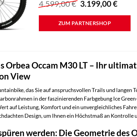
Ursprünglicher
Aktue
4.599,00
€
3.199,00
€
Preis
Preis
war:
ist:
ZUM PARTNERSHOP
4.599,00 €
3.199
s Orbea Occam M30 LT – Ihr ultimativ
bon View
tainbike, das Sie auf anspruchsvollen Trails und langen 
arbonrahmen in der faszinierenden Farbgebung Ice Green-
ert auf Leistung, Komfort und ein unvergleichliches Fahrerl
chdachten Design, um Ihnen ein Höchstmaß an Kontrolle u
e spüren werden: Die Geometrie des