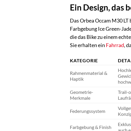
Ein Design, das 
Das Orbea Occam M30 LT be
Farbgebung Ice Green-Jade
die das Bike zu einem echt
Sie erhalten ein
Fahrrad
, d
KATEGORIE
DETA
Hochle
Rahmenmaterial &
Gewich
Haptik
hochwe
Geometrie-
Trail-
Merkmale
Laufrä
Vollge
Federungssystem
Konzip
Exklus
Farbgebung & Finish
auch e