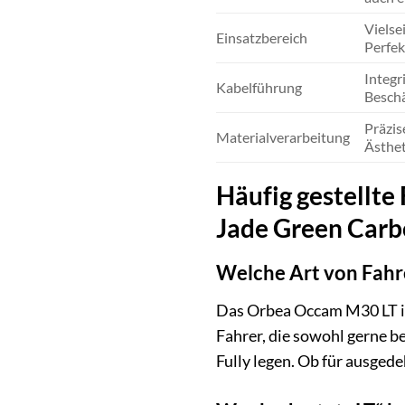
Vielse
Einsatzbereich
Perfek
Integr
Kabelführung
Besch
Präzis
Materialverarbeitung
Ästhet
Häufig gestellte
Jade Green Car
Welche Art von Fahr
Das Orbea Occam M30 LT ist 
Fahrer, die sowohl gerne b
Fully legen. Ob für ausgede