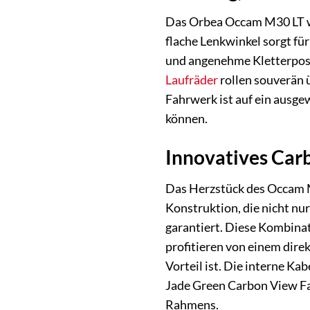
Das Orbea Occam M30 LT wur
flache Lenkwinkel sorgt für
und angenehme Kletterposit
Laufräder
rollen souverän 
Fahrwerk ist auf ein ausge
können.
Innovatives Carb
Das Herzstück des Occam M3
Konstruktion, die nicht nu
garantiert. Diese Kombinat
profitieren von einem dire
Vorteil ist. Die interne K
Jade Green Carbon View Far
Rahmens.