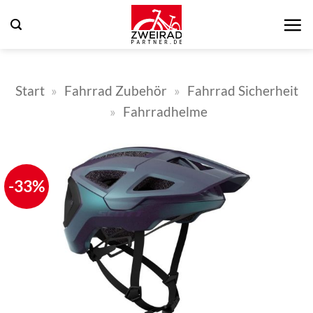
Zum
Inhalt
springen
Start
»
Fahrrad Zubehör
»
Fahrrad Sicherheit
»
Fahrradhelme
-33%