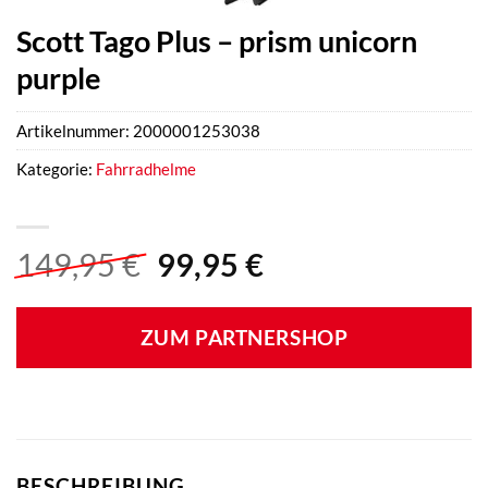
Scott Tago Plus – prism unicorn
purple
Artikelnummer:
2000001253038
Kategorie:
Fahrradhelme
Ursprünglicher
Aktueller
149,95
€
99,95
€
Preis
Preis
war:
ist:
ZUM PARTNERSHOP
149,95 €
99,95 €.
BESCHREIBUNG