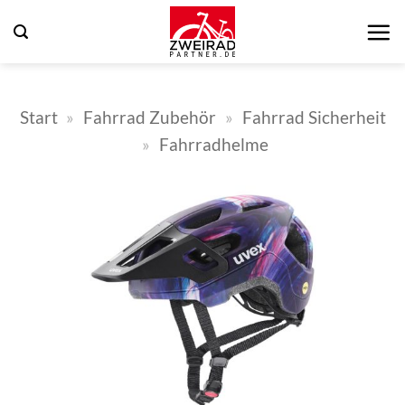
Zum
Inhalt
springen
Start
»
Fahrrad Zubehör
»
Fahrrad Sicherheit
»
Fahrradhelme