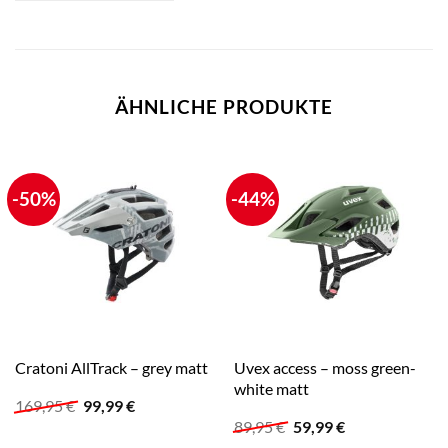
ÄHNLICHE PRODUKTE
-50%
-44%
Uvex access – moss green-
Cratoni AllTrack – grey matt
white matt
Ursprünglicher
Aktueller
169,95
€
99,99
€
Preis
Preis
Ursprünglicher
Aktueller
89,95
€
59,99
€
war:
ist:
Preis
Preis