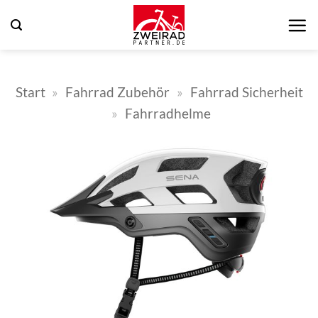
Zum
Inhalt
springen
Start
»
Fahrrad Zubehör
»
Fahrrad Sicherheit
»
Fahrradhelme