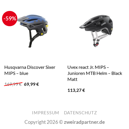
-59%
Husqvarna Discover Sixer
Uvex react Jr. MIPS –
MIPS – blue
Junioren MTB Helm – Black
Matt
Ursprünglicher
Aktueller
169,99
€
69,99
€
Preis
Preis
113,27
€
war:
ist:
169,99 €
69,99 €.
IMPRESSUM
DATENSCHUTZ
Copyright 2026 ©
zweiradpartner.de