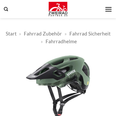
Zum
Inhalt
springen
Start
»
Fahrrad Zubehör
»
Fahrrad Sicherheit
»
Fahrradhelme