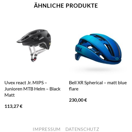
ÄHNLICHE PRODUKTE
Uvex react Jr. MIPS –
Bell XR Spherical – matt blue
Junioren MTB Helm – Black
flare
Matt
230,00
€
113,27
€
IMPRESSUM
DATENSCHUTZ