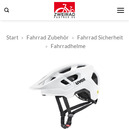
Zum
Inhalt
springen
Start
»
Fahrrad Zubehör
»
Fahrrad Sicherheit
»
Fahrradhelme