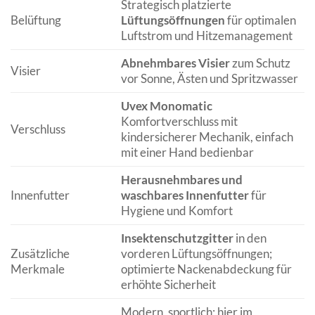
Strategisch platzierte
Belüftung
Lüftungsöffnungen
für optimalen
Luftstrom und Hitzemanagement
Abnehmbares Visier
zum Schutz
Visier
vor Sonne, Ästen und Spritzwasser
Uvex Monomatic
Komfortverschluss mit
Verschluss
kindersicherer Mechanik, einfach
mit einer Hand bedienbar
Herausnehmbares und
Innenfutter
waschbares Innenfutter
für
Hygiene und Komfort
Insektenschutzgitter
in den
Zusätzliche
vorderen Lüftungsöffnungen;
Merkmale
optimierte Nackenabdeckung für
erhöhte Sicherheit
Modern, sportlich; hier im