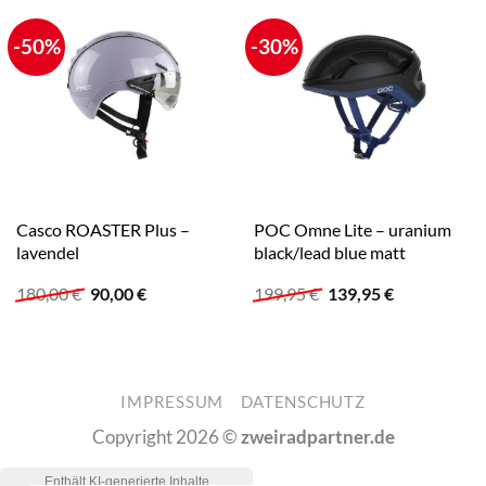
-50%
-30%
Casco ROASTER Plus –
POC Omne Lite – uranium
lavendel
black/lead blue matt
Ursprünglicher
Aktueller
Ursprünglicher
Aktueller
180,00
€
90,00
€
199,95
€
139,95
€
Preis
Preis
Preis
Preis
war:
ist:
war:
ist:
180,00 €
90,00 €.
199,95 €
139,95 €.
IMPRESSUM
DATENSCHUTZ
Copyright 2026 ©
zweiradpartner.de